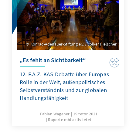
Konrad-Adenauer-Stiftung e.V. / Volker Hielscher
„Es fehlt an Sichtbarkeit“
12. F.A.Z.-KAS-Debatte über Europas
Rolle in der Welt, außenpolitisches
Selbstverständnis und zur globalen
Handlungsfähigkeit
Fabian Wagener
19 tetor 2021
Raporte mbi aktivitetet