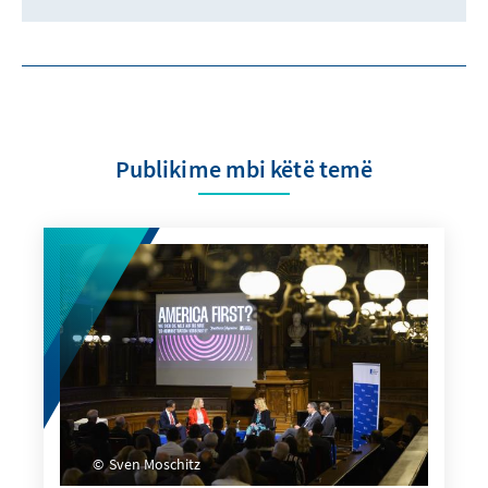
Publikime mbi këtë temë
Sven Moschitz