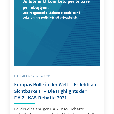
Ju lutemi klikoni këtu për të parë
përmbajtjen.
Ose rregulloni cilësimet e cookies në
seksionin e politikës së privatësisë.
F.A.Z.-KAS-Debatte 2021
Europas Rolle in der Welt: „Es fehlt an
Sichtbarkeit“ – Die Highlights der
F.A.Z.-KAS-Debatte 2021
Bei der diesjährigen F.A.Z.-KAS-Debatte