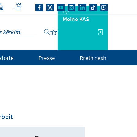
Hyr
Meine KAS
dorte
Presse
Rreth nesh
rbeit