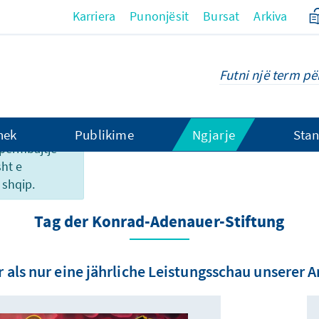
Karriera
Punonjësit
Bursat
Arkiva
hek
Publikime
Ngjarje
Stan
o përmbajtje
sht e
shqip.
Tag der Konrad-Adenauer-Stiftung
 als nur eine jährliche Leistungsschau unserer A