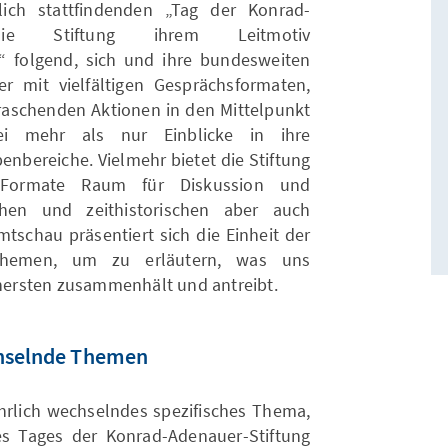
lich stattfindenden „Tag der Konrad-
 die Stiftung ihrem Leitmotiv
“ folgend, sich und ihre bundesweiten
der mit vielfältigen Gesprächsformaten,
raschenden Aktionen in den Mittelpunkt
ei mehr als nur Einblicke in ihre
enbereiche. Vielmehr bietet die Stiftung
n Formate Raum für Diskussion und
chen und zeithistorischen aber auch
mtschau präsentiert sich die Einheit der
r Themen, um zu erläutern, was uns
Innersten zusammenhält und antreibt.
chselnde Themen
ährlich wechselndes spezifisches Thema,
es Tages der Konrad-Adenauer-Stiftung