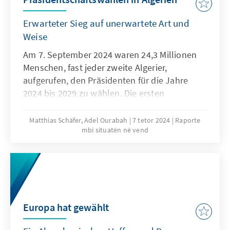
Erwarteter Sieg auf unerwartete Art und
Weise
Am 7. September 2024 waren 24,3 Millionen
Menschen, fast jeder zweite Algerier,
aufgerufen, den Präsidenten für die Jahre
2024 bis 2029 zu wählen. Die ersten
Präsidentschaftswahlen seit dem Hirak, der
politischen Bewegung, die im Jahr 2019 eine
Matthias Schäfer, Adel Ourabah
7 tetor 2024
Raporte
mbi situatën në vend
fünfte Amtszeit des damaligen Präsidenten
Abdelaziz Bouteflika verhinderte, endeten mit
dem erwarteten Erfolg des amtierenden
Präsidenten Abdelmadjid Tebboune im ersten
Wahlgang. Insbesondere die Höhe der
Wahlbeteiligung gibt Anlass zu
Europa hat gewählt
Spekulationen, denn diese liegt nach den
ersten von der Wahlbehörde veröffentlichten