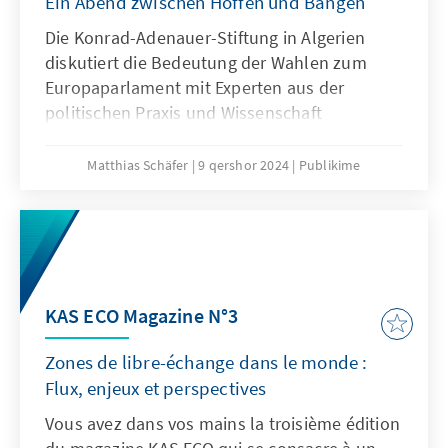
Ein Abend zwischen Hoffen und Bangen
Ergebnissen nur bei 23 % und ist damit die
geringste in der Geschichte Algeriens. Obwohl
Die Konrad-Adenauer-Stiftung in Algerien
sich Präsident Tebboune zweifellos auf eine
diskutiert die Bedeutung der Wahlen zum
Unterstützung in Teilen der algerischen
Europaparlament mit Experten aus der
Bevölkerung stützen kann, bleibt die
politischen Praxis und Wissenschaft
politische Legitimation seines Mandats eine
bleibende Unbekannte.
Matthias Schäfer
9 qershor 2024
Publikime
KAS ECO Magazine N°3
Zones de libre-échange dans le monde :
Flux, enjeux et perspectives
Vous avez dans vos mains la troisième édition