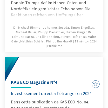
Donald Trumps rief im Nahen Osten und
Nordafrika ein gemischtes Echo hervor. Die
Reaktionen reichen von Hoffnung über
Pragmatismus bis hin zu Besorgnis über die
Zukunft der Region. Die Publikation gibt einen
Dr. Michael Rimmel, Johannes Sosada, Simon Engelkes,
Michael Bauer, Philipp Dienstbier, Steffen Krüger, Dr.
Überblick über die Reaktionen der Länder der
Edmund Ratka, Dr. Ellinor Zeino, Steven Höfner, Dr. Malte
Region.
Gaier, Matthias Schäfer, Philipp Burkhardt
13 nëntor 2024
Publikime
KAS ECO Magazine N°4
Investissement direct a l'étranger en 2024
Dans cette publication de KAS ECO No. 04,
nous abordons l'importance de