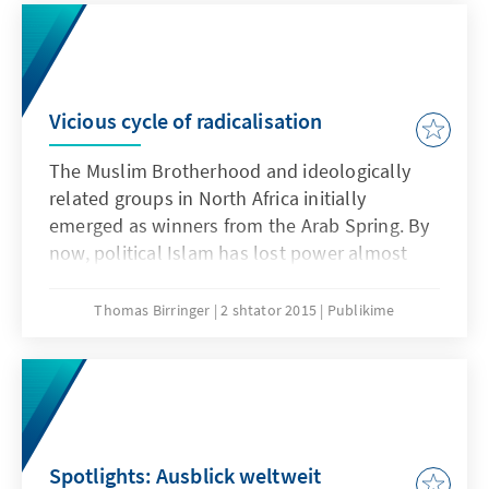
Vicious cycle of radicalisation
The Muslim Brotherhood and ideologically
related groups in North Africa initially
emerged as winners from the Arab Spring. By
now, political Islam has lost power almost
everywhere, and its radical and violent
manifestations prevail. One reason is the
Thomas Birringer
2 shtator 2015
Publikime
failure to tackle the people’s problems. The
other one is a vicious cycle of repression by
the authoritarian regimes, who are back in
power, on the one hand and sectarian-based
radicalisation on the other hand.
Spotlights: Ausblick weltweit