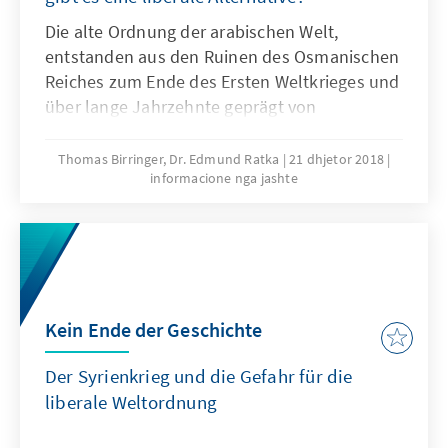
Die alte Ordnung der arabischen Welt,
entstanden aus den Ruinen des Osmanischen
Reiches zum Ende des Ersten Weltkrieges und
über lange Jahrzehnte geprägt von
postkolonialen Autokratien, erodiert. Längst
haben Staatszerfall und autoritäre
Thomas Birringer, Dr. Edmund Ratka
21 dhjetor 2018
informacione nga jashte
Restauration, konfessionelle Radikalisierung
und dschihadistischer Terror die im
„Arabischen Frühling“ aufkeimenden
Hoffnungen auf Freiheit und wirkliche
Teilhabe verdrängt. Haben liberale Kräfte
noch eine Chance?
Kein Ende der Geschichte
Der Syrienkrieg und die Gefahr für die
liberale Weltordnung