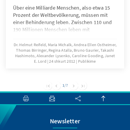
Über eine Milliarde Menschen, also etwa 15
Prozent der Weltbevölkerung, müssen mit
einer Behinderung leben. Zwischen 110 und
190 Millionen Menschen leben mit
schwereren Funktionseinschränkungen. Die
UN-Behindertenrechtskonvention rückt die
Dr. Helmut Reifeld, Maria Michalk, Andrea Ellen Ostheimer,
Thomas Birringer, Regina Atalla, Bruno Gaurier, Takashi
Themen Barrierefreiheit und gleichberechtigte
Hashimoto, Alexander Lysenko, Caroline Gooding, Janet
Teilhabe von Menschen mit Behinderung
E. Lord
24 shkurt 2012
Publikime
weltweit stärker in den Fokus. Mit dieser
Publikation beleuchtet die KAS die
Umsetzung der Behindertenrechtskonvention
1
/7
in den G20-Ländern.
Newsletter