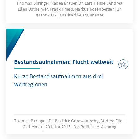
nach seinem Amtsantritt jedoch offen. Bis
Thomas Birringer, Rabea Brauer, Dr. Lars Hänsel, Andrea
Ellen Ostheimer, Frank Priess, Markus Rosenberger
17
heute ist seine Präsidentschaft mit
gusht 2017
analiza dhe argumente
Fragezeichen versehen und von
Unberechenbarkeit geprägt. Das vorliegende
Papier liefert Hintergrundinformationen über
die weltweiten Wahrnehmungen der neuen
politischen Ausrichtung der USA unter
Präsident Trump. Zudem bildet es
Bestandsaufnahmen: Flucht weltweit
Erklärungsmuster für Trumps Wahlsieg ab
und zeigt mögliche Auswirkungen für Europa
Kurze Bestandsaufnahmen aus drei
auf.
Weltregionen
Thomas Birringer, Dr. Beatrice Gorawantschy, Andrea Ellen
Ostheimer
20 tetor 2015
Die Politische Meinung