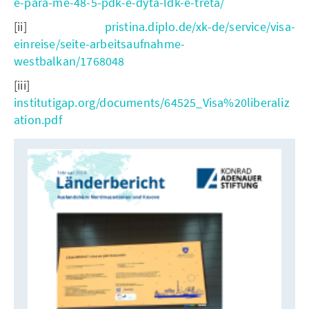
e-para-me-48-5-pdk-e-dyta-ldk-e-treta/
[ii]
pristina.diplo.de/xk-de/service/visa-
einreise/seite-arbeitsaufnahme-
westbalkan/1768048
[iii]
institutigap.org/documents/64525_Visa%20liberaliz
ation.pdf