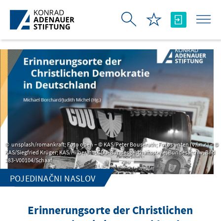
Skip to Main Content
unsplash/romankraft; Foto oben – © KAS/Peter Bouserath; Fotos unten (v.l.n.r.) – ©
KAS/Siegfried Krüger; KAS/Hilberath; CDU-Bundesgeschäftsstelle; Bundesarchiv, Bild
183-V00104/Schaaf
POJEDINAČNI NASLOV
Erinnerungsorte der Christlichen