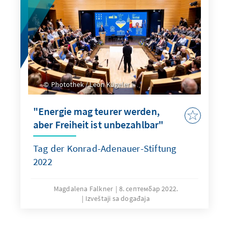
Photothek / Leon Kügeler
"Energie mag teurer werden,
aber Freiheit ist unbezahlbar"
Tag der Konrad-Adenauer-Stiftung
2022
Magdalena Falkner
8. септембар 2022.
Izveštaji sa događaja