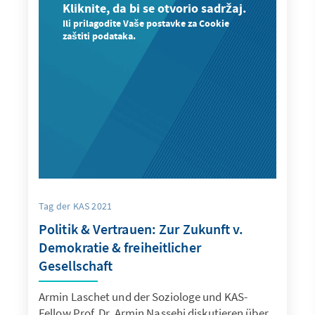
Kliknite, da bi se otvorio sadržaj.
Ili prilagodite Vaše postavke za Cookie
zaštiti podataka.
Tag der KAS 2021
Politik & Vertrauen: Zur Zukunft v.
Demokratie & freiheitlicher
Gesellschaft
Armin Laschet und der Soziologe und KAS-
Fellow Prof. Dr. Armin Nassehi diskutieren über