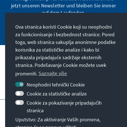
jetzt unseren Newsletter und bleiben Sie immer
auf dem Laufenden.
Ova stranica koristi Cookie koji su neophodni
Jetzt abonnieren
za funkcionisanje i bezbednost stranice. Pored
toga, web stranica sakuplja anonimne podatke
korisnika za statističke analize i kako bi
Naša misija
prikazala pripadajuće sadržaje eksternih
stranica. Podešavanje Cookie možete uvek
Kontakt
promeniti.
Saznajte više
Neophodni tehnički Cookie
Ostalo u ponudi naše fondacije
Cookie za statističke analize
Cookie za pokazivanje pripadajućih
Impresum
Zaštita podataka
Uslovi korišćenja
stranica
Erklärung zur Barrierefreiheit
Barriere melden
Uputstvo: Za aktiviranje Vaših promena,
Mapa stranice