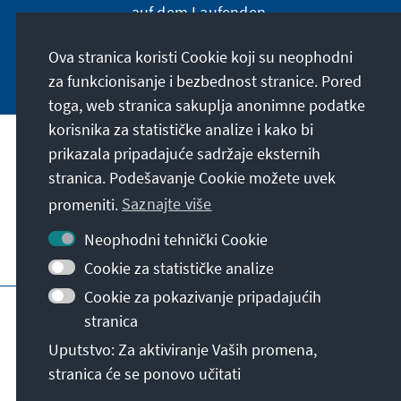
auf dem Laufenden.
Ova stranica koristi Cookie koji su neophodni
Jetzt abonnieren
za funkcionisanje i bezbednost stranice. Pored
toga, web stranica sakuplja anonimne podatke
korisnika za statističke analize i kako bi
Naša misija
prikazala pripadajuće sadržaje eksternih
stranica. Podešavanje Cookie možete uvek
Kontakt
promeniti.
Saznajte više
Neophodni tehnički Cookie
Ostalo u ponudi naše fondacije
Cookie za statističke analize
Cookie za pokazivanje pripadajućih
Impresum
Zaštita podataka
Uslovi korišćenja
stranica
Erklärung zur Barrierefreiheit
Barriere melden
Uputstvo: Za aktiviranje Vaših promena,
Mapa stranice
stranica će se ponovo učitati
© Konrad-Adenauer-Stiftung e.V. 2026