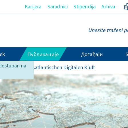
Karijera
Saradnici
Stipendija
Arhiva
ek
Публикације
Догађаји
ce, nažalsot,
 dostupan na
kung der Transatlantischen Digitalen Kluft