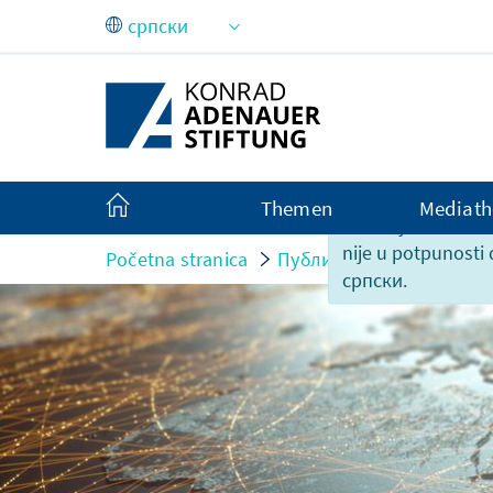
Skip to Main Content
Themen
Mediath
Sadržaj ove strani
nije u potpunosti
Početna stranica
Публикације
Überbrüc
српски.