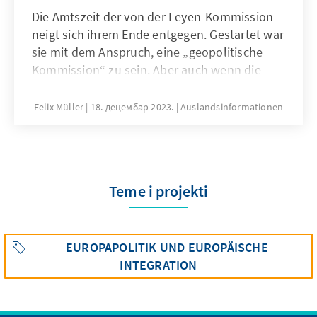
Die Amtszeit der von der Leyen-Kommission
neigt sich ihrem Ende entgegen. Gestartet war
sie mit dem Anspruch, eine „geopolitische
Kommission“ zu sein. Aber auch wenn die
Administration in der Coronapandemie und
angesichts des russischen Krieges gegen die
Felix Müller
18. децембар 2023.
Auslandsinformationen
Ukraine Akzente gesetzt hat, bleibt im
auswärtigen Handeln der EU abseits akuter
Krisen eine Lücke zwischen Anspruch und
Wirklichkeit.
Teme i projekti
EUROPAPOLITIK UND EUROPÄISCHE
INTEGRATION