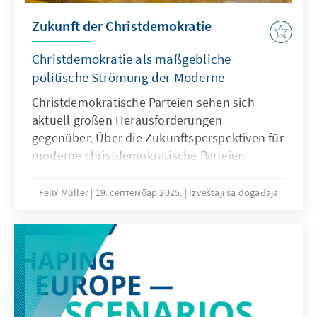
Zukunft der Christdemokratie
Christdemokratie als maßgebliche
politische Strömung der Moderne
Christdemokratische Parteien sehen sich
aktuell großen Herausforderungen
gegenüber. Über die Zukunftsperspektiven für
moderne christdemokratische Parteien
diskutierte Dr. Viola Neu am 18. September
u.a. mit Prof. Dr. Mario Voigt, Ministerpräsident
Felix Müller
19. септембар 2025.
Izveštaji sa događaja
des Freistaats Thüringen, Staatssekretärin Dr.
Petra Bahr und Prof. Dr. Stathis Kalyvas.