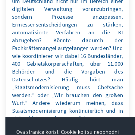
um Deutschland nicht nur im Bereich einer
digitalen Verwaltung voranzubringen,
sondern Prozesse anzupassen,
Ermessensentscheidungen zu stärken,
automatisierte Verfahren an die KI
abzugeben? Könnte dadurch der
Fachkräftemangel aufgefangen werden? Und
wie koordinieren wir dabei 16 Bundesländer,
400 Gebietskörperschaften, über 11.000
Behörden und die Vorgaben des
Datenschutzes? Häufig hört man
„Staatsmodernisierung muss Chefsache
werden.“ oder „Wir brauchen den großen
Wurf.“ Andere wiederum meinen, dass
Staatsmodernisierung kontinuierlich und in
vielen kleinen Schritten erfolgen muss. Wer
übernimmt hier Koordination und politische
Ova stranica koristi Cookie koji su neophodni
Führung? Neugierig geworden? Dann hören