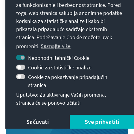
za funkcionisanje i bezbednost stranice. Pored
Sie gern unsere aktuelle Folge von
toga, web stranica sakuplja anonimne podatke
#Erststimme, in der unser Kollege Marcel
korisnika za statističke analize i kako bi
Schepp mit unserem Fellow Lars
prikazala pripadajuće sadržaje eksternih
Zimmermann, Mitgründer und Vorstand des
stranica. Podešavanje Cookie možete uvek
GovTech Campus Deutschland diskutiert.
promeniti.
Saznajte više
Neophodni tehnički Cookie
Cookie za statističke analize
Cookie za pokazivanje pripadajućih
stranica
Kliknite, da bi se otvorio sadržaj.
Uputstvo: Za aktiviranje Vaših promena,
stranica će se ponovo učitati
Ili prilagodite Vaše postavke za Cookie zaštiti
podataka.
Sačuvati
Sve prihvatiti