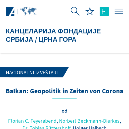
Skip to Main Content
КАНЦЕЛАРИЈА ФОНДАЦИЈЕ
СРБИЈА / ЦРНА ГОРА
NACIONALNI IZVEŠTAJI
Balkan: Geopolitik in Zeiten von Corona
od
Florian C. Feyerabend
,
Norbert Beckmann-Dierkes
,
Dr. Tobias Rüttershoff
, Holger Haibach