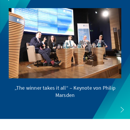
„The winner takes it all“ – Keynote von Philip
E
Marsden