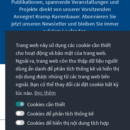
Publikationen, spannende Veranstaltungen und
Projekte direkt von unserer Vorsitzenden
Annegret Kramp-Karrenbauer. Abonnieren Sie
jetzt unseren Newsletter und bleiben Sie immer
auf dem Laufenden.
Trang web này sử dụng các cookie cần thiết
Jetzt abonnieren
cho hoạt động và bảo mật của trang web.
Ngoài ra, trang web còn thu thập dữ liệu người
dùng ẩn danh để phân tích thống kê và hiển thị
nội dung được nhúng từ các trang web bên
Sứ mệnh của chúng tôi
ngoài. Bạn có thể thay đổi cài đặt cookie bất kỳ
lúc nào.
Đọc thêm
Liên hệ
Cookies cần thiết
Các chương trình khác của Quỹ
Cookies để phân tích thống kê
Cookies để hiển thị nội dung tích hợp
Vết
Bảo mật
Điều khoản sử dụng