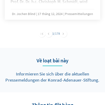
Prof. Dr. Dr. h.c. Christoph M. Schmidt, wird
bereits zum fünften Mal eine herausragende
Persönlichkeit die Arbeit der Stiftung für ein
Dr. Jochen Blind
17 tháng 12, 2024
Pressemitteilungen
Jahr mit einem Blick von außen begleiten. Er
folgt damit auf den Soziologen Armin Nassehi
(2021), den Sicherheitsexperten Christoph
1
/178
Heusgen (2022), die Meeresbiologin Antje
Boetius (2023) und den Digital- und
Technologieexperten Lars Zimmermann
(2024).
Về loạt bài này
Informieren Sie sich über die aktuellen
Pressemeldungen der Konrad-Adenauer-Stiftung.