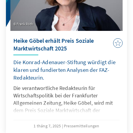
Frank Röth
Heike Göbel erhält Preis Soziale
Marktwirtschaft 2025
Die Konrad-Adenauer-Stiftung würdigt die
klaren und fundierten Analysen der FAZ-
Redakteurin.
Die verantwortliche Redakteurin für
Wirtschaftspolitik bei der Frankfurter
Allgemeinen Zeitung, Heike Göbel, wird mit
dem Preis Soziale Marktwirtschaft der
Konrad-Adenauer-Stiftung 2025
ausgezeichnet. Die Preisverleihung findet am
1 tháng 7, 2025
Pressemitteilungen
2. September 2025 in Frankfurt am Main statt.