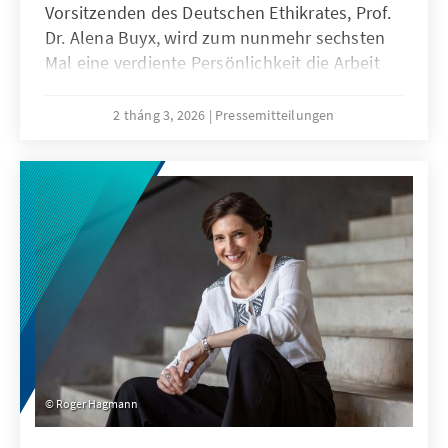
Vorsitzenden des Deutschen Ethikrates, Prof.
Dr. Alena Buyx, wird zum nunmehr sechsten
Mal eine verdiente Persönlichkeit die Arbeit
der Konrad-Adenauer-Stiftung für ein Jahr
begleiten. Sie folgt damit auf den Soziologen
2 tháng 3, 2026
Pressemitteilungen
Armin Nassehi (2021), den
Sicherheitsexperten Christoph Heusgen
(2022), die Meeresbiologin Antje Boetius
(2023), den Digital- und Technologieexperten
Lars Zimmermann (2024) und den
Wirtschaftsexperten Christoph Schmidt
(2025).
Roger Hagmann