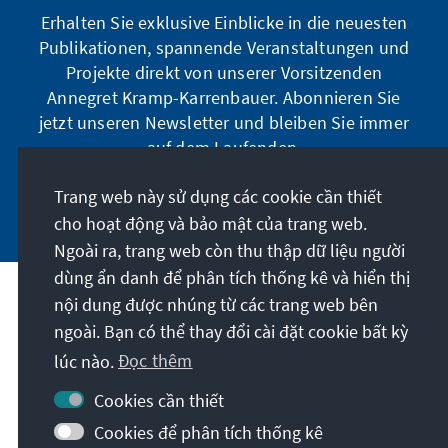
Erhalten Sie exklusive Einblicke in die neuesten
Publikationen, spannende Veranstaltungen und
Projekte direkt von unserer Vorsitzenden
Annegret Kramp-Karrenbauer. Abonnieren Sie
jetzt unseren Newsletter und bleiben Sie immer
auf dem Laufenden.
Trang web này sử dụng các cookie cần thiết
Jetzt abonnieren
cho hoạt động và bảo mật của trang web.
Ngoài ra, trang web còn thu thập dữ liệu người
dùng ẩn danh để phân tích thống kê và hiển thị
nội dung được nhúng từ các trang web bên
Sứ mệnh của chúng tôi
ngoài. Bạn có thể thay đổi cài đặt cookie bất kỳ
lúc nào.
Đọc thêm
Liên hệ
Cookies cần thiết
Các chương trình khác của Quỹ
Cookies để phân tích thống kê