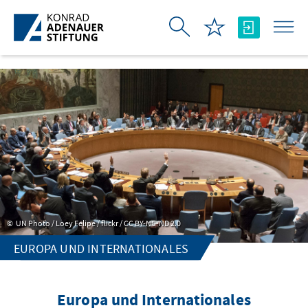
Skip to Main Content
UN Photo / Loey Felipe / flickr / CC BY-NC-ND 2.0
EUROPA UND INTERNATIONALES
Europa und Internationales