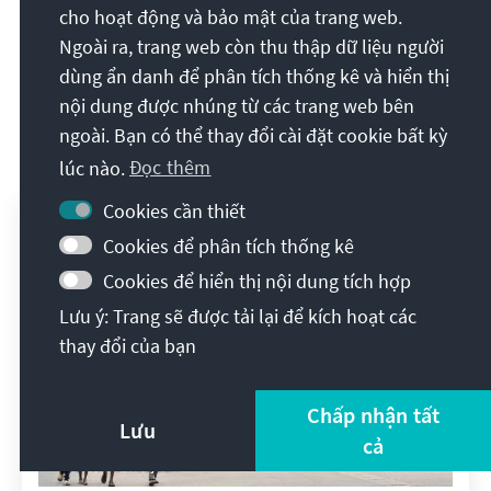
Sie garantiert das für Sie passende
cho hoạt động và bảo mật của trang web.
Format!
Ngoài ra, trang web còn thu thập dữ liệu người
dùng ẩn danh để phân tích thống kê và hiển thị
nội dung được nhúng từ các trang web bên
Các ấn phẩm cùng chủ đề
ngoài. Bạn có thể thay đổi cài đặt cookie bất kỳ
lúc nào.
Đọc thêm
Cookies cần thiết
Cookies để phân tích thống kê
Cookies để hiển thị nội dung tích hợp
Lưu ý: Trang sẽ được tải lại để kích hoạt các
thay đổi của bạn
Chấp nhận tất
Lưu
cả
Timo Roujean