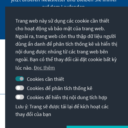
auf dem Laufenden.
Trang web này sử dụng các cookie cần thiết
Jetzt abonnieren
cho hoạt động và bảo mật của trang web.
Ngoài ra, trang web còn thu thập dữ liệu người
dùng ẩn danh để phân tích thống kê và hiển thị
nội dung được nhúng từ các trang web bên
Sứ mệnh của chúng tôi
ngoài. Bạn có thể thay đổi cài đặt cookie bất kỳ
lúc nào.
Đọc thêm
Liên hệ
Cookies cần thiết
Các chương trình khác của Quỹ
Cookies để phân tích thống kê
Cookies để hiển thị nội dung tích hợp
Vết
Bảo mật
Điều khoản sử dụng
Lưu ý: Trang sẽ được tải lại để kích hoạt các
Erklärung zur Barrierefreiheit
Barriere melden
thay đổi của bạn
Sơ đồ
© Konrad-Adenauer-Stiftung e.V. 2026