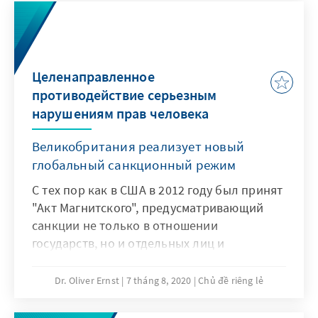
Ergebnis
Целенаправленное
противодействие серьезным
нарушениям прав человека
Великобритания реализует новый
глобальный санкционный режим
С тех пор как в США в 2012 году был принят
"Акт Магнитского", предусматривающий
санкции не только в отношении
государств, но и отдельных лиц и
учреждений за серьезные нарушения прав
человека, этому примеру последовали и
Dr. Oliver Ernst
7 tháng 8, 2020
Chủ đề riêng lẻ
другие страны. Великобритания в
одностороннем порядке приняла такой