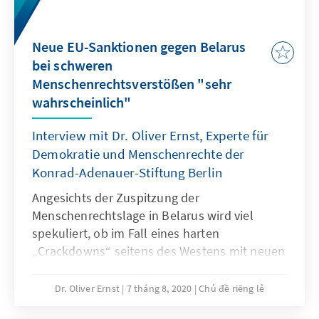
Neue EU-Sanktionen gegen Belarus
bei schweren
Menschenrechtsverstößen "sehr
wahrscheinlich"
Interview mit Dr. Oliver Ernst, Experte für
Demokratie und Menschenrechte der
Konrad-Adenauer-Stiftung Berlin
Angesichts der Zuspitzung der
Menschenrechtslage in Belarus wird viel
spekuliert, ob im Fall eines harten
„Crackdowns“ seitens des Westens mit neuen
Sanktionen zu rechnen wäre. Dr. Oliver Ernst
analysiert im Gespräch, wie wahrscheinlich
Dr. Oliver Ernst
7 tháng 8, 2020
Chủ đề riêng lẻ
dies wäre - und kommt zu einem klaren