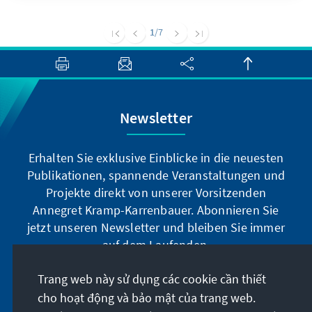
anrollen. Bei der in dieser Woche
stattfindenden 73. Sitzung der
1
/7
Generalversammlung der Vereinten Nationen
zeigt sich: Die politischen und diplomatischen
Spielräume von Präsident Rohani und von
Außenminister Zarif sind immer kleiner
geworden.
Newsletter
Erhalten Sie exklusive Einblicke in die neuesten
Publikationen, spannende Veranstaltungen und
Projekte direkt von unserer Vorsitzenden
Annegret Kramp-Karrenbauer. Abonnieren Sie
jetzt unseren Newsletter und bleiben Sie immer
auf dem Laufenden.
Trang web này sử dụng các cookie cần thiết
Jetzt abonnieren
cho hoạt động và bảo mật của trang web.