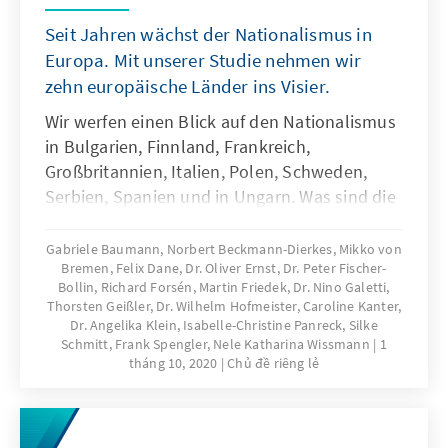
Seit Jahren wächst der Nationalismus in
Europa. Mit unserer Studie nehmen wir
zehn europäische Länder ins Visier.
Wir werfen einen Blick auf den Nationalismus
in Bulgarien, Finnland, Frankreich,
Großbritannien, Italien, Polen, Schweden,
Serbien, Spanien und in Ungarn. Was sind die
Triebkräfte vor Ort? Welche Dynamiken
spielen eine Rolle? Und welche politischen
Gabriele Baumann, Norbert Beckmann-Dierkes, Mikko von
Bremen, Felix Dane, Dr. Oliver Ernst, Dr. Peter Fischer-
Handlungsempfehlungen lassen sich
Bollin, Richard Forsén, Martin Friedek, Dr. Nino Galetti,
ableiten, um Nationalismus wirkungsvoll
Thorsten Geißler, Dr. Wilhelm Hofmeister, Caroline Kanter,
einzudämmen?
Dr. Angelika Klein, Isabelle-Christine Panreck, Silke
Schmitt, Frank Spengler, Nele Katharina Wissmann
1
tháng 10, 2020
Chủ đề riêng lẻ