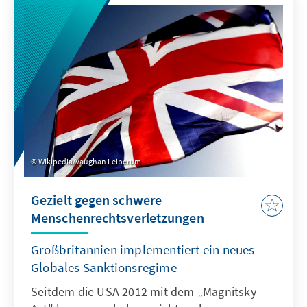
инструмент 6 июля 2020 года и в 49 случаях
ввела целевые санкции против субъектов
из России, Саудовской Аравии, Мьянмы и
Северной Кореи. ЕС также стремится к
скорейшему введению "умных" санкций в
защиту прав человека.
Wikipedia/Vaughan Leiberum
Gezielt gegen schwere
Menschenrechtsverletzungen
Großbritannien implementiert ein neues
Globales Sanktionsregime
Seitdem die USA 2012 mit dem „Magnitsky