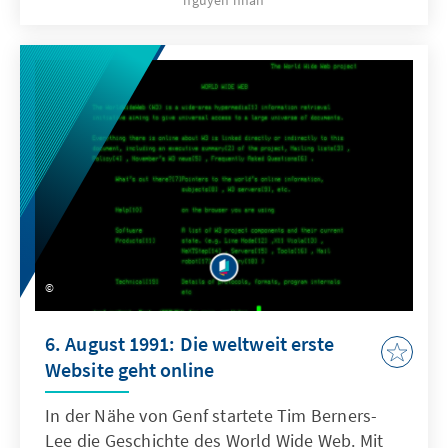
Rahmenbedingungen dafür werden von
verschiedenen Faktoren bestimmt. Die
Erfahrungen in der Praxis zeigen: es gibt an
unterschiedlichen Stellen Handlungsbedarf,
um notwendige Voraussetzungen zu schaffen,
Prozesse anzupassen, Verantwortungen und
Standards zu definieren.
6. August 1991: Die weltweit erste
Website geht online
In der Nähe von Genf startete Tim Berners-
Lee die Geschichte des World Wide Web. Mit