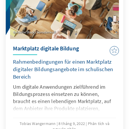
Adobe Stock / Gorodenkoff
Marktplatz digitale Bildung
Rahmenbedingungen für einen Marktplatz
digitaler Bildungsangebote im schulischen
Bereich
Um digitale Anwendungen zielführend im
Bildungsprozess einsetzen zu können,
braucht es einen lebendigen Marktplatz, auf
dem Anbieter ihre Produkte platzieren,
Nachfrager ihre Bedarfe decken und
Innovationen skalieren können. Die
Tobias Wangermann
8 tháng 9, 2022
Phân tích và
nguyên nhân