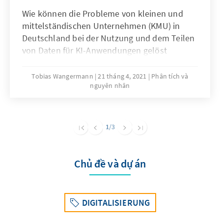
Wie können die Probleme von kleinen und
mittelständischen Unternehmen (KMU) in
Deutschland bei der Nutzung und dem Teilen
von Daten für KI-Anwendungen gelöst
werden? Unser Analysen & Argumente stellt
die spezifische Problemlage von KMU in
Tobias Wangermann
21 tháng 4, 2021
Phân tích và
nguyên nhân
diesem Thema dar, ermittelt Ursachen und
arbeitet Lösungsansätze heraus.
1
/3
Chủ đề và dự án
DIGITALISIERUNG