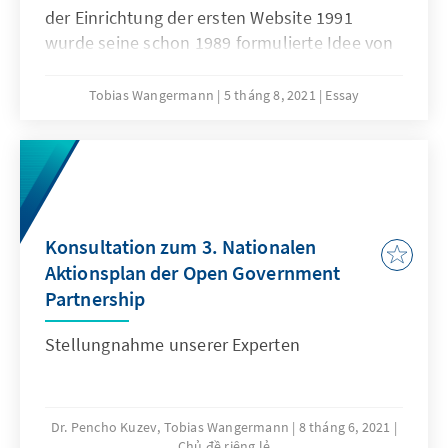
der Einrichtung der ersten Website 1991
wurde seine schon 1989 formulierte Idee von
einem verteilten System nichtlinearer Texte
Wirklichkeit. Es war eine Innovation, die bis
Tobias Wangermann
5 tháng 8, 2021
Essay
heute die Art und Weise prägt, wie wir
Information und Wissen digital teilen.
Konsultation zum 3. Nationalen
Aktionsplan der Open Government
Partnership
Stellungnahme unserer Experten
Dr. Pencho Kuzev, Tobias Wangermann
8 tháng 6, 2021
Chủ đề riêng lẻ