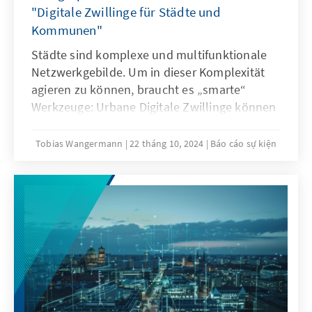
"Digitale Zwillinge für Städte und
Kommunen"
Städte sind komplexe und multifunktionale
Netzwerkgebilde. Um in dieser Komplexität
agieren zu können, braucht es „smarte“
Werkzeuge: Urbane Digitale Zwillinge können
abhängig von den verfügbaren Daten ein
realitätsnahes digitales Abbild eines
Tobias Wangermann
22 tháng 10, 2024
Báo cáo sự kiện
„Stadtausschnittes“ darstellen und für
Auswertungen, Simulationen und
Entscheidungsprozesse verfügbar machen.
Sie können Verwaltung, Wirtschaft und
Stadtgesellschaft dabei unterstützen, reale
Herausforderungen einer Stadt besser zu
managen. Ein neuer (nationaler) Standard für
Urbane Digitale Zwillinge bietet den Städten
und Kommunen Orientierung für die