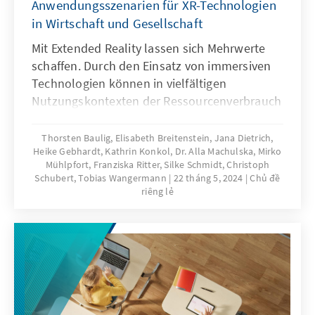
Anwendungsszenarien für XR-Technologien
in Wirtschaft und Gesellschaft
Mit Extended Reality lassen sich Mehrwerte
schaffen. Durch den Einsatz von immersiven
Technologien können in vielfältigen
Nutzungskontexten der Ressourcenverbrauch
reduziert, die Effizienz gesteigert oder die
Anschaulichkeit vergrößert werden. Unsere
Thorsten Baulig, Elisabeth Breitenstein, Jana Dietrich,
Heike Gebhardt, Kathrin Konkol, Dr. Alla Machulska, Mirko
Publikation zeigt, wie dies bereits in der
Mühlpfort, Franziska Ritter, Silke Schmidt, Christoph
Industrie, in der Bildung, in der Stadtplanung,
Schubert, Tobias Wangermann
22 tháng 5, 2024
Chủ đề
im Gesundheitswesen oder in der Kultur
riêng lẻ
passiert. Damit Deutschland XR-Technologien
entwickelt und nutzt, muss der Zugang zu
virtuellen Umgebungen erleichtert, der
Aufbau von Kompetenzen ermöglicht und der
Zugang zu den relevanten Daten gefördert
werden.