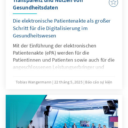
Gesundheitsdaten
Die elektronische Patientenakte als großer
Schritt für die Digitalisierung im
Gesundheitswesen
Mit der Einführung der elektronischen
Patientenakte (ePA) werden für die
Patientinnen und Patienten sowie auch für die
angeschlossenen Leistungserbringer und
Krankenkassen viele Vorteile verbunden. Das
Teilen von Dokumenten und Daten soll mehr
Tobias Wangermann
22 tháng 5, 2025
Báo cáo sự kiện
Effizienz im Gesundheitswesen ermöglichen,
die Gesundheitsversorgung verbessern, den
Versicherten mehr Transparenz gewähren und
auch der Forschung dringend benötigte Daten
zur Verfügung stellen. Fragen der Sicherheit
und der Funktionalität der ePA stehen in der