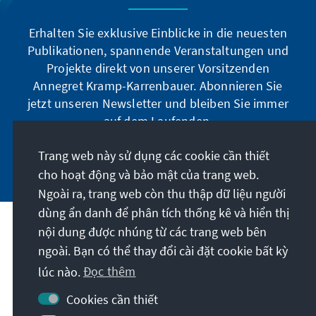
Erhalten Sie exklusive Einblicke in die neuesten
Publikationen, spannende Veranstaltungen und
Projekte direkt von unserer Vorsitzenden
Annegret Kramp-Karrenbauer. Abonnieren Sie
jetzt unseren Newsletter und bleiben Sie immer
auf dem Laufenden.
Trang web này sử dụng các cookie cần thiết
Jetzt abonnieren
cho hoạt động và bảo mật của trang web.
Ngoài ra, trang web còn thu thập dữ liệu người
dùng ẩn danh để phân tích thống kê và hiển thị
Sứ mệnh của chúng tôi
nội dung được nhúng từ các trang web bên
ngoài. Bạn có thể thay đổi cài đặt cookie bất kỳ
lúc nào.
Đọc thêm
Liên hệ
Cookies cần thiết
Các chương trình khác của Quỹ