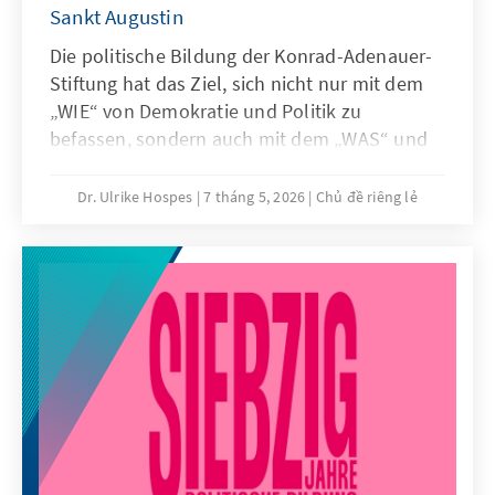
Sankt Augustin
Die politische Bildung der Konrad-Adenauer-
Stiftung hat das Ziel, sich nicht nur mit dem
„WIE“ von Demokratie und Politik zu
befassen, sondern auch mit dem „WAS“ und
„WARUM“. Sie will nicht nur Wissen
vermitteln, sondern auch Voraussetzungen
Dr. Ulrike Hospes
7 tháng 5, 2026
Chủ đề riêng lẻ
und Zielrichtungen für grundwertorientiertes
politisches Handeln. Dies tut sie aus
christlich-demokratischer Verantwortung.
Dabei setzen wir gern auf die Unterstützung
von FSJPlern, Tagungsleitungen und Praktika
im Rahmen eines Studiums.