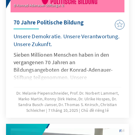
Konrad-Adenauer-Stiftung e. V.
70 Jahre Politische Bildung
Unsere Demokratie. Unsere Verantwortung.
Unsere Zukunft.
Sieben Millionen Menschen haben in den
vergangenen 70 Jahren an
Bildungsangeboten der Konrad-Adenauer-
Stiftung teilgenommen. Unsere
Jubiläumspublikation sagt Danke – für
Engagement, Diskussionsfreude und
Dr. Melanie Piepenschneider, Prof. Dr. Norbert Lammert,
Marko Martin, Ronny Dirk Heine, Dr. Ulrike Hospes, Dr.
kritisches Hinterfragen. Und sie zeigt, wie
Sandra Busch-Janser, Dr. Thomas S. Knirsch, Christian
klare Werte, neue Formate und lebendige
Schleicher
7 tháng 10, 2025
Chủ đề riêng lẻ
politische Bildung unsere Demokratie
stärken.