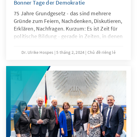
Bonner Tage der Demokratie
75 Jahre Grundgesetz - das sind mehrere
Gründe zum Feiern, Nachdenken, Diskutieren,
Erklären, Nachfragen. Kurzum: Es ist Zeit für
politische Bildung - gerade in Zeiten, in denen
Zusammenhänge in unserer Demokratie
unverständlich erscheinen und
Dr. Ulrike Hospes
5 tháng 2, 2024
Chủ đề riêng lẻ
Zuständigkeiten wieder erklärt werden
müssen! Die Akteure der historisch-
politischen Bildung in der Region Bonn führen
daher gern die von der Agentur TRIO
entwickelten „Bonner Tage der Demokratie“
fort. Mit ganz unterschiedlichen Formaten
wollen wir mit ganz unterschiedlichen
Zielgruppen ins Gespräch kommen und über
unser Grundgesetz, über Akteure,
Institutionen und die Grundlagen unserer
Demokratie sprechen. Die Beiträge der