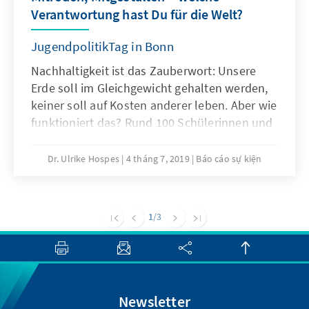
Verantwortung hast Du für die Welt?
JugendpolitikTag in Bonn
Nachhaltigkeit ist das Zauberwort: Unsere
Erde soll im Gleichgewicht gehalten werden,
keiner soll auf Kosten anderer leben. Aber wie
funktioniert das? Rund 100 Schülerinnen und
Schüler aus Bonn diskutierten über die
Agenda 2030 und die 17 Sustainable
Dr. Ulrike Hospes
4 tháng 7, 2019
Báo cáo sự kiện
Development Goals, kurz SDGs.
1
/3
Newsletter