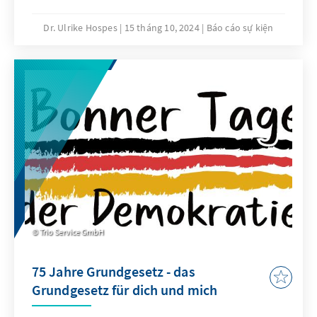
dieser Veranstaltungsreihe, gefolgt, um über
die Aufstellung der Bundeswehr angesichts
Dr. Ulrike Hospes
15 tháng 10, 2024
Báo cáo sự kiện
der sicherheitspolitischen Lage zu sprechen.
Im Fokus stand dabei die Einführung eines
Wehrdienstes.
Trio Service GmbH
75 Jahre Grundgesetz - das
Grundgesetz für dich und mich