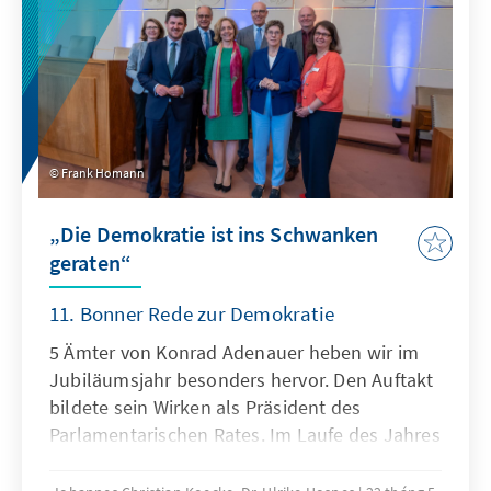
Frank Homann
„Die Demokratie ist ins Schwanken
geraten“
11. Bonner Rede zur Demokratie
5 Ämter von Konrad Adenauer heben wir im
Jubiläumsjahr besonders hervor. Den Auftakt
bildete sein Wirken als Präsident des
Parlamentarischen Rates. Im Laufe des Jahres
folgen seine Rollen als Oberbürgermeister
von Köln, Parteivorsitzender der CDU,