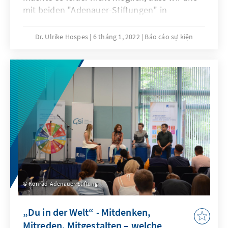
mit beiden "Adenauer-Stiftungen" in
traditionellem Rahmen auf dem Petersberg
bei Bonn trafen. Daher hatten die Stiftung
Dr. Ulrike Hospes
6 tháng 1, 2022
Báo cáo sự kiện
Bundeskanzler-Adenauer-Haus und die
Konrad-Adenauer-Stiftung eine Reihe digitaler
Überraschungen für Sie vorbereitet, die Sie
weiterhin auf dieser Seite abrufen können.
Konrad-Adenauer-Stiftung
„Du in der Welt“ - Mitdenken,
Mitreden, Mitgestalten – welche