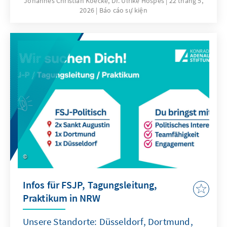
Johannes Christian Koecke, Dr. Ulrike Hospes
22 tháng 5,
2026
Báo cáo sự kiện
Bundeskanzler und Präsident des
Preußischen Staatsrates.
Infos für FSJP, Tagungsleitung,
Praktikum in NRW
Unsere Standorte: Düsseldorf, Dortmund,