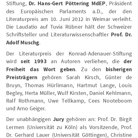
Stiftung,
Dr. Hans-Gert Pöttering MdEP
, Präsident
des Europäischen Parlaments a.D., der den
Literaturpreis am 10. Juni 2012 in Weimar verleiht.
Die Laudatio auf Tuvia Rübner hält der Schweizer
Schriftsteller und Literaturwissenschaftler
Prof. Dr.
Adolf Muschg
.
Der Literaturpreis der Konrad-Adenauer-Stiftung
wird
seit 1993
an Autoren verliehen, die
der
Freiheit das Wort geben
. Zu den
bisherigen
Preisträgern
gehören Sarah Kirsch, Günter de
Bruyn, Thomas Hürlimann, Hartmut Lange, Louis
Begley, Herta Müller, Wulf Kirsten, Daniel Kehlmann,
Ralf Rothmann, Uwe Tellkamp, Cees Nooteboom
und Arno Geiger.
Der unabhängigen
Jury
gehören an: Prof. Dr. Birgit
Lermen (Universität zu Köln) als Vorsitzende, Prof.
Dr. Gerhard Lauer (Universität Göttingen), Christine