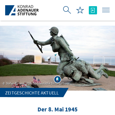
跳转到主内容
Stefan Boness/IPON/Süddeutsche Zeitung Photo
ZEITGESCHICHTE AKTUELL
Der 8. Mai 1945