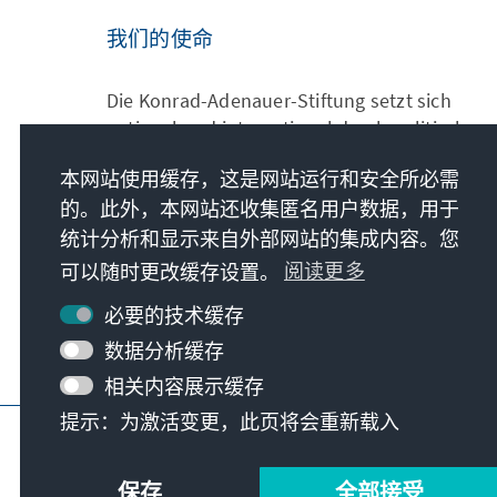
我们的使命
Die Konrad-Adenauer-Stiftung setzt sich
national und international durch politische
Bildung für Frieden, Freiheit und
本网站使用缓存，这是网站运行和安全所必需
Gerechtigkeit ein. Wir fördern und bewahren
的。此外，本网站还收集匿名用户数据，用于
freiheitliche Demokratie, die Soziale
Marktwirtschaft und die Entwicklung und
统计分析和显示来自外部网站的集成内容。您
Festigung des Wertekonsenses.
可以随时更改缓存设置。
阅读更多
必要的技术缓存
我们的使命
数据分析缓存
相关内容展示缓存
提示：为激活变更，此页将会重新载入
版本说明
隐私
使用条款
Erklärung zur
保存
全部接受