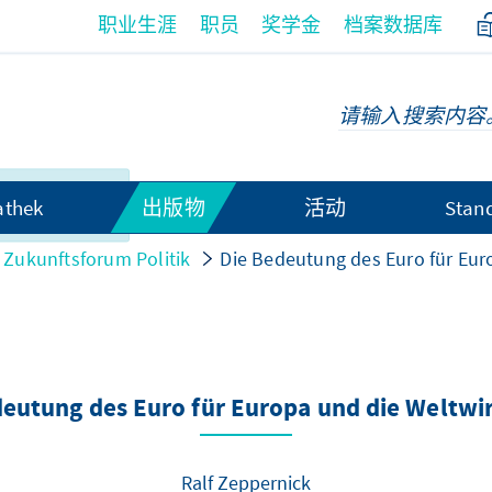
职业生涯
职员
奖学金
档案数据库
无法以中文语
athek
出版物
活动
Stan
Zukunftsforum Politik
Die Bedeutung des Euro für Eur
eutung des Euro für Europa und die Weltwi
Ralf Zeppernick