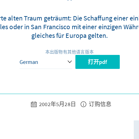
e alten Traum geträumt: Die Schaffung einer ei
les oder in San Francisco mit einer einzigen Wäh
gleiches für Europa gelten.
本出版物有其他语言版本
打开pdf
2002年5月28日
订购信息