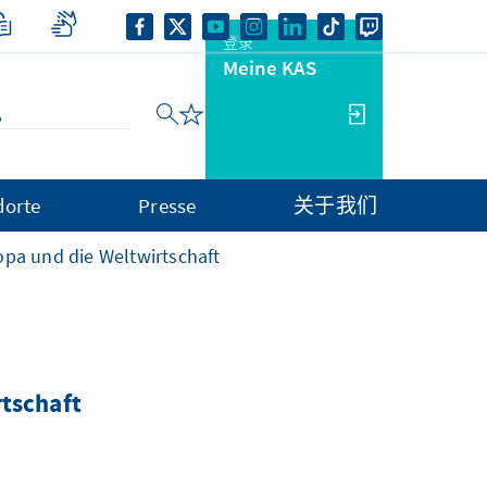
登录
Meine KAS
dorte
Presse
关于我们
opa und die Weltwirtschaft
rtschaft