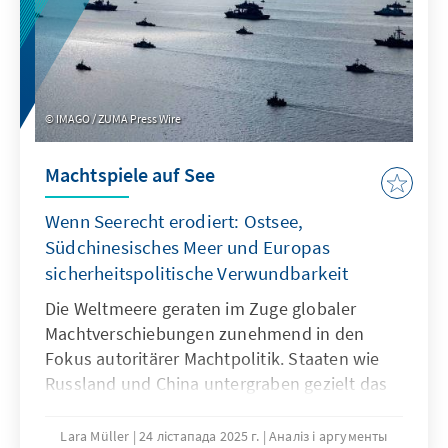
außereuropäische so anzupassen, dass sie als
Produkte besser zu den institutionalisierten
Strukturen passen.
IMAGO / ZUMA Press Wire
Machtspiele auf See
Wenn Seerecht erodiert: Ostsee,
Südchinesisches Meer und Europas
sicherheitspolitische Verwundbarkeit
Die Weltmeere geraten im Zuge globaler
Machtverschiebungen zunehmend in den
Fokus autoritärer Machtpolitik. Staaten wie
Russland und China untergraben gezielt das
Seerecht, um maritime Räume strategisch zu
formen – eine Praxis, die als „Lawfare“
Lara Müller
24 лістапада 2025 г.
Аналіз і аргументы