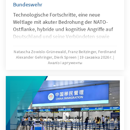
Bundeswehr
Technologische Fortschritte, eine neue
Weltlage mit akuter Bedrohung der NATO-
Ostflanke, hybride und kognitive Angriffe auf
Deutschland und seine Verbündeten sowie
veränderte Kommunikationsbedingungen
stellen die Bundeswehr vor neue
Natascha Zowislo-Grünewald, Franz Beitzinger, Ferdinand
Alexander Gehringer, Dierk Spreen
19 сакавіка 2026 г.
Herausforderungen. Künstliche Intelligenz ist
Аналіз і аргументы
aber nicht nur Treiber bei diesen
Entwicklungen, sondern zugleich eine
Antwort. Dafür bedarf es einer KI-Strategie,
die wesentliche Herausforderungen gezielt
adressiert und die Möglichkeiten von KI nach
ethischen Richtlinien aktiv nutzt, um effizient
abschrecken zu können.