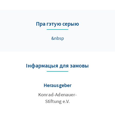
Пра гэтую серыю
&nbsp
Інфармацыя для замовы
Herausgeber
Konrad-Adenauer-
Stiftung e.V.