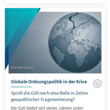
bekannt ist. In der Ostsee zeigen
Sabotageakte Europas Verwundbarkeit, im
Südchinesischen Meer demonstriert China,
wie Recht zur Machtfrage wird. Beide Fälle
verdeutlichen: Wo das Seerecht unterwandert
wird, geraten Europas Sicherheit,
Handlungsfähigkeit und die regelbasierte
Ordnung ins Wanken.
KI M365 Copilot
Globale Ordnungspolitik in der Krise
Spielt die G20 noch eine Rolle in Zeiten
geopolitischer Fragmentierung?
Die G20 leidet seit vielen Jahren unter