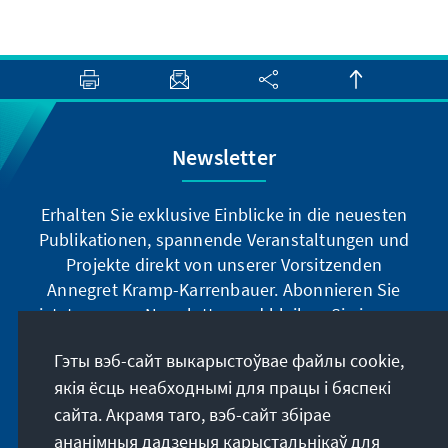
Newsletter
Erhalten Sie exklusive Einblicke in die neuesten
Publikationen, spannende Veranstaltungen und
Projekte direkt von unserer Vorsitzenden
Annegret Kramp-Karrenbauer. Abonnieren Sie
jetzt unseren Newsletter und bleiben Sie immer
auf dem Laufenden.
Гэты вэб-сайт выкарыстоўвае файлы cookie,
якія ёсць неабходнымі для працы і бяспекі
Jetzt abonnieren
сайта. Акрамя таго, вэб-сайт збірае
ананімныя дадзеныя карыстальнікаў для