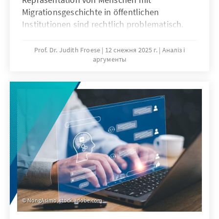
Migrationsgeschichte in öffentlichen
Institutionen sind rechtlich problematisch.
Das Grundgesetz verbietet Differenzierungen
nach Herkunft. Für Quoten zugunsten von
Prof. Dr. Judith Froese
12 снежня 2025 г.
Аналіз і
аргументы
Menschen mit Migrationsgeschichte fehlt eine
verfassungsrechtliche Grundlage. Das Papier
zeigt: Sonderregelungen für neu
eingewanderte Menschen sind nur zu Beginn
sinnvoll. Später besteht die herausfordernde
Aufgabe der Abgrenzung der Gruppe.
NongAsimo, stock.adobe.com