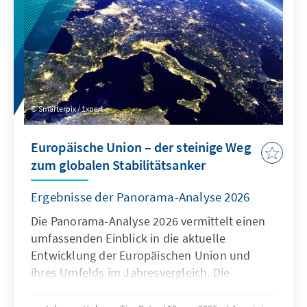
geschützt werden, zugleich muss der Markt
für europäische Alternativen zum heutigen
Oligopol geöffnet werden.
Smarterpix / 1xpert
Europäische Union – der steinige Weg
zum globalen Stabilitätsanker
Ergebnisse der Panorama-Analyse 2026
Die Panorama-Analyse 2026 vermittelt einen
umfassenden Einblick in die aktuelle
Entwicklung der Europäischen Union und
ihres Umfelds im Jahresvergleich. Die
jährliche Analyse liefert eine
multithematische Standortbestimmung in