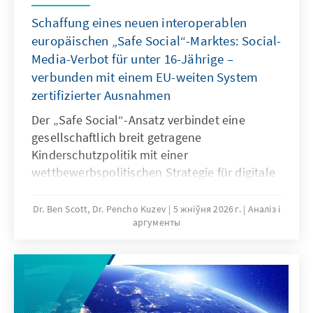
Schaffung eines neuen interoperablen
europäischen „Safe Social“-Marktes: Social-
Media-Verbot für unter 16-Jährige –
verbunden mit einem EU-weiten System
zertifizierter Ausnahmen
Der „Safe Social“-Ansatz verbindet eine
gesellschaftlich breit getragene
Kinderschutzpolitik mit einer
wettbewerbspolitischen Strategie für digitale
Souveränität. Mit dem Social-Media-Verbot für
unter 16-Jährige reagieren viele Staaten auf
Dr. Ben Scott, Dr. Pencho Kuzev
5 жніўня 2026 г.
Аналіз і
аргументы
gefährliche digitale Produkte und die
jahrelange Untätigkeit marktbeherrschender
Plattformen. Es sollte mit einem EU-weiten
System zertifizierter Ausnahmen verbunden
werden, um die Regeln für digitale Dienste
neu auszurichten: Kinder müssen wirksam