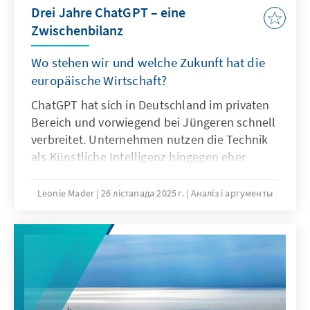
Drei Jahre ChatGPT – eine
Zwischenbilanz
Wo stehen wir und welche Zukunft hat die
europäische Wirtschaft?
ChatGPT hat sich in Deutschland im privaten
Bereich und vorwiegend bei Jüngeren schnell
verbreitet. Unternehmen nutzen die Technik
als Künstliche Intelligenz hingegen eher
zögerlich und explorativ. Ausschlaggebend
hierfür sind nicht nur technische
Leonie Mader
26 лістапада 2025 г.
Аналіз і аргументы
Eigenschaften von ChatGPT, sondern auch
Produkteigenschaften wie die Transparenz
oder die Spezifikation. Für Europa geht es
deshalb nicht darum, ChatGPT mit
Verzögerung nachzubauen. Vielmehr gilt es
eigene Modelle zu entwickeln oder