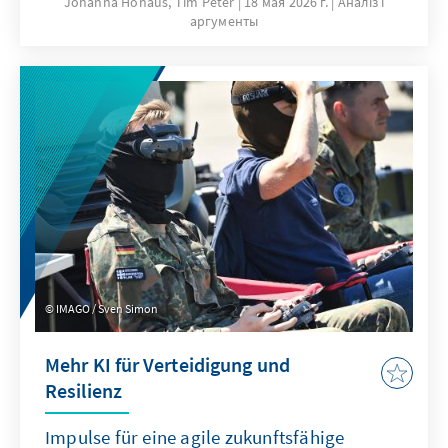
Johanna Hohaus, Tim Peter
18 мая 2026 г.
Аналіз і
аргументы
den Bereichen Innovation und
Wettbewerbsfähigkeit, Europapolitische
Ausrichtung der Mitgliedstaaten und Globales
Umfeld. Durch die Verwendung qualitativer
und quantitativer Indikatoren gibt sie
fundierte Einblicke in aktuelle Trends und
Entwicklungen.
IMAGO / Sven Simon
Mehr KI für Verteidigung und
Resilienz
Impulse für eine agile zukunftsfähige