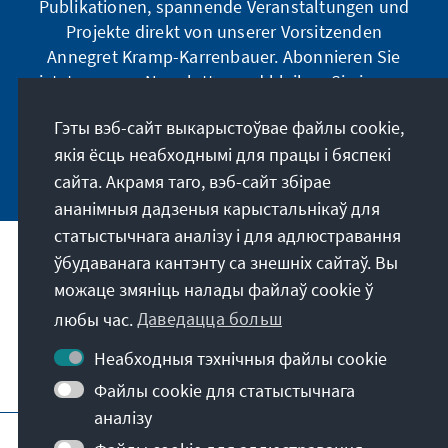
Publikationen, spannende Veranstaltungen und
Projekte direkt von unserer Vorsitzenden
Annegret Kramp-Karrenbauer. Abonnieren Sie
jetzt unseren Newsletter und bleiben Sie immer
auf dem Laufenden.
Гэты вэб-сайт выкарыстоўвае файлы cookie,
якія ёсць неабходнымі для працы і бяспекі
Jetzt abonnieren
сайта. Акрамя таго, вэб-сайт збірае
ананімныя дадзеныя карыстальнікаў для
статыстычнага аналізу і для адлюстравання
ўбудаванага кантэнту са знешніх сайтаў. Вы
Наша місія
можаце змяніць налады файлаў cookie ў
любы час.
Даведацца больш
Кантакт
Неабходныя тэхнічныя файлы cookie
Іншыя прапановы ад фундацыі
Файлы cookie для статыстычнага
аналізу
Выходныя дадзеныя
Абарона дадзеных