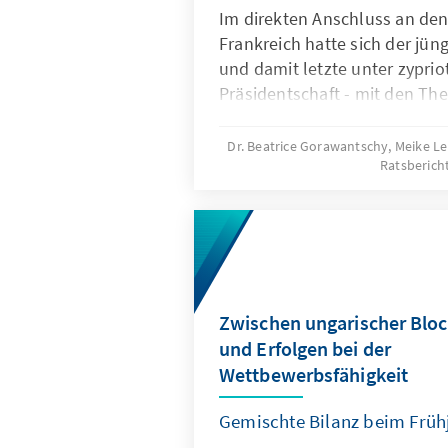
Im direkten Anschluss an den
Frankreich hatte sich der jün
und damit letzte unter zyprio
Präsidentschaft - mit den Th
Haushalt, Verteidigung, Migra
eine anspruchsvolle Agenda ge
Dr. Beatrice Gorawantschy, Meike L
Ratsberich
Debatte über den künftigen 
dominierte und wird sich weit
Halbjahr ziehen. Mehr Geschl
Rat bei der Ukraine und der E
was sich auch in den Schluss
Aufnahme von Beitrittsverha
Ukraine und Moldau widerspi
Zwischen ungarischer Bloc
aggressive Handelspolitik bli
und Erfolgen bei der
unausgesprochene Elefant im
Wettbewerbsfähigkeit
wächst zwar die Bereitschaft
entschlosseneren Kurs, wenng
Gemischte Bilanz beim Früh
Schwert” gezogen wird.