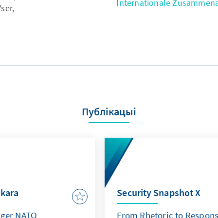
Internationale Zusammena
ser,
Публікацыі
kara
Security Snapshot X
nger NATO
From Rhetoric to Responsi