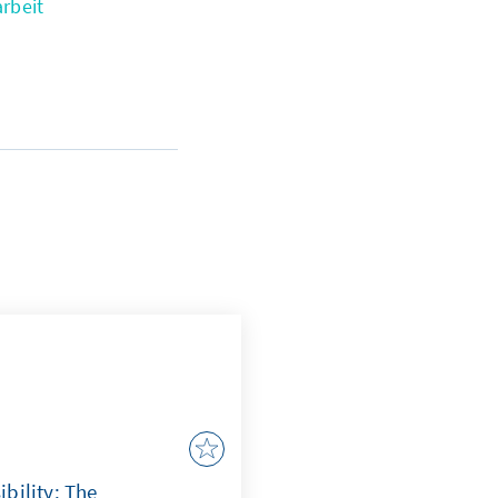
rbeit
bility: The