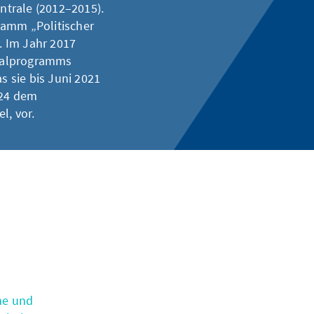
entrale (2012–2015).
ramm „Politischer
r. Im Jahr 2017
nalprogramms
s sie bis Juni 2021
024 dem
l, vor.
he und