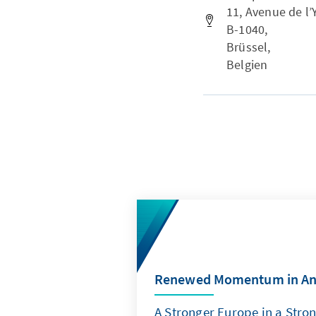
11, Avenue de l’Y
B-1040,
Brüssel,
Belgien
Renewed Momentum in An
A Stronger Europe in a Stro