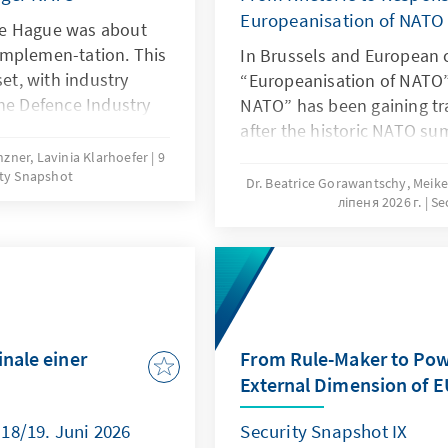
Europeanisation of NATO
he Hague was about
implemen-tation. This
In Brussels and European ca
set, with industry
“Europeanisation of NATO
the Defence Industry
NATO” has been gaining tra
 summit, which
after the historic NATO su
-try deals and
where allies agreed to spe
zner, Lavinia Klarhoefer
9
ity Snapshot
marks alliance's
defence and defence-relat
Dr. Beatrice Gorawantschy, Meike
ring to burden-
ліпеня 2026 г.
Se
holds European allies ac-
ckdrop remained tense
their defence capa-bilities
 Middle East on the
from the US, who have bee
financially and in terms of 
the Europeans (and Canadi
inale einer
From Rule-Maker to Pow
External Dimension of EU
18/19. Juni 2026
Security Snapshot IX