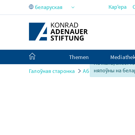
Skip to Main Content
Кар'ера
Themen
Mediathe
На жаль, змест г
няпоўны на бела
Галоўная старонка
Аб нас
Organisatio