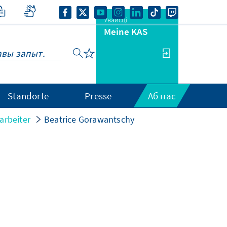
Увайсці
Meine KAS
Standorte
Presse
Аб нас
arbeiter
Beatrice Gorawantschy