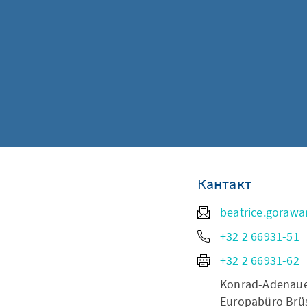
Кантакт
beatrice.goraw
+32 2 66931-51
+32 2 66931-62
Konrad-Adenauer-
Europabüro Brüs