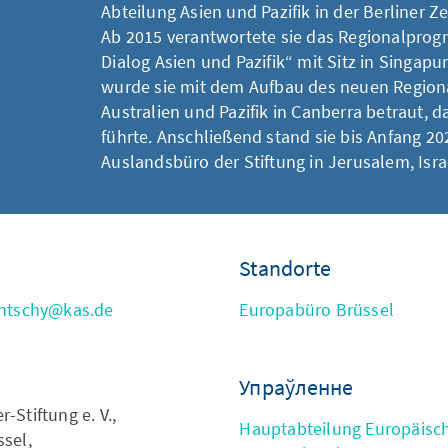
Abteilung Asien und Pazifik in der Berliner Z
Ab 2015 verantwortete sie das Regionalprog
Dialog Asien und Pazifik“ mit Sitz in Singapu
wurde sie mit dem Aufbau des neuen Regio
Australien und Pazifik in Canberra betraut, da
führte. Anschließend stand sie bis Anfang 2
Auslandsbüro der Stiftung in Jerusalem, Israe
Standorte
antschy@kas.de
Europabüro Brüssel
Упраўленне
Stiftung e. V.,
Hauptabteilung Europäisc
sel,