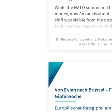
While the NATO summit in T
money, now Ankara is about 
shift was visible from the out
taking centre stage through 
Forum held at the eve of the
produced a wave of new indus
Dr. Beatrice Gorawantschy, Meike Len
ліпеня 2026 г.
Secur
initiatives. The summit thus 
progression from burden-sha
shifting. The geopolitical ba
with a new escala-tion in the
eve of the sum-mit.
Von Evian nach Brüssel – F
Gipfelwoche
Europäischer Ratsgipfel am 