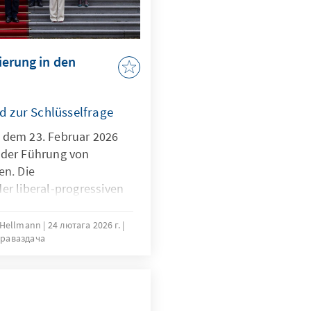
ierung in den
 zur Schlüsselfrage
 dem 23. Februar 2026
 der Führung von
en. Die
er liberal-progressiven
echtsliberalen
en Democratie (VVD) und
m Hellmann
24 лютага 2026 г.
праваздача
 Christen-Democratisch
e nach der Wahl von
eidigt. Mit ihrem
lag“ („An die Arbeit“) ,
 Arbeitsprogramm setzt