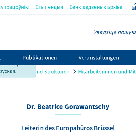
Супрацоўнікі
Стыпендыя
Банк дадзеных архіва
k
Publikationen
Veranstaltungen
этай старонкі
руская.
n
Personen und Strukturen
Mitarbeiterinnen und Mit
Dr. Beatrice Gorawantschy
Leiterin des Europabüros Brüssel