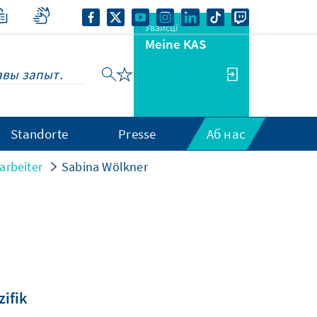
Увайсці
Meine KAS
Standorte
Presse
Аб нас
arbeiter
Sabina Wölkner
ifik