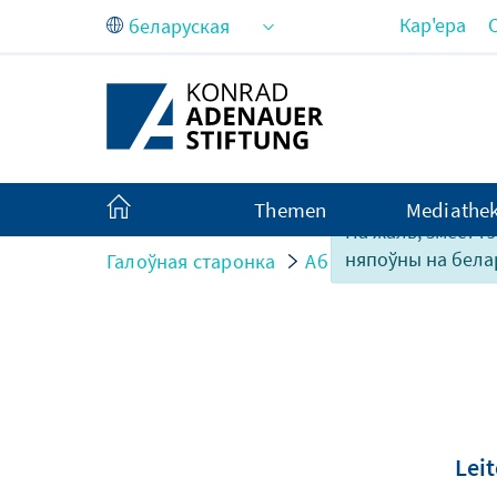
Skip to Main Content
Кар'ера
Themen
Mediathe
На жаль, змест г
няпоўны на бела
Галоўная старонка
Аб нас
Organisatio
Lei