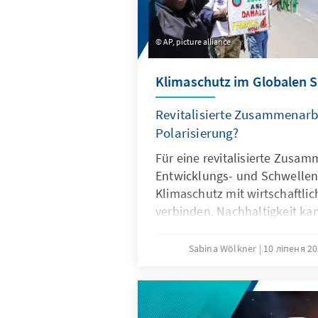
AP, picture alliance
Klimaschutz im Globalen 
Revitalisierte Zusammenarbe
Polarisierung?
Für eine revitalisierte Zusam
Entwicklungs- und Schwellenl
Klimaschutz mit wirtschaftl
verbinden. Nachhaltigkeit kan
Mehrwert darstellen, wenn si
einen konkreten Nutzen für di
Sabina Wölkner
10 ліпеня 20
Angesichts der eigenen klima
Ambivalenzen und geopoliti
müssen Deutschland und die
Partnerschaften pragmatisch, 