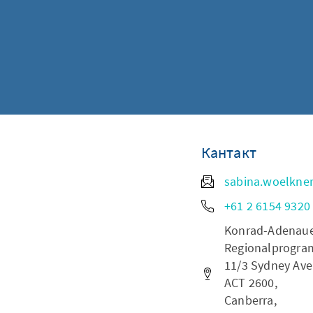
Кантакт
sabina.woelkne
+61 2 6154 9320
Konrad-Adenauer-
Regionalprogram
11/3 Sydney Ave
ACT 2600,
Canberra,