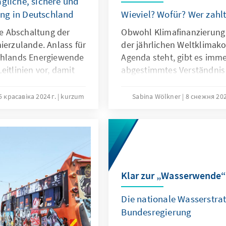
ägliche, sichere und
ng in Deutschland
Wieviel? Wofür? Wer zahl
die Abschaltung der
Obwohl Klimafinanzierung
ierzulande. Anlass für
der jährlichen Weltklimako
schlands Energiewende
Agenda steht, gibt es imm
eitlinien vor, damit
abgestimmtes Verständnis
gelingt.
verringern systemische Ris
Engagement im Globalen 
5 красавіка 2024 г.
kurzum
Sabina Wölkner
8 снежня 202
immer höheren Summen ni
Korruption zu. Die Wirksa
Klimafinanzierung ist nich
Gelder abhängig, sondern 
Regierungsführung und rec
Institutionen.
Klar zur „Wasserwende
Die nationale Wasserstrat
Bundesregierung