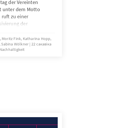
tag der Vereinten
t unter dem Motto
ruft zu einer
ivierung der
haltige Wassernutzung
 wie international –
, Moritz Fink, Katharina Hopp,
, Sabina Wölkner
22 сакавіка
 das Bundeskabinett die
Nachhaltigkeit
 der Bundesregierung
 der Folgen des
desregierung mit Fokus
emen die „Wasserwende“
mation in der
nigen.