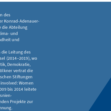
in des
der Konrad-Adenauer-
e die Abteilung
lima- und
ndheit und
 die Leitung des
sel (2014–2019), wo
tik, Demokratie,
ölkner vertrat die
ischen Stiftungen
t involved: Women
9 bis 2014 leitete
snien-
nden Projekte zur
öhnung.