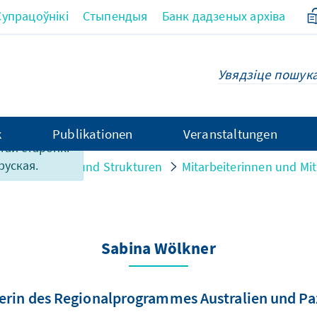
Супрацоўнікі
Стыпендыя
Банк дадзеных архіва
k
Publikationen
Veranstaltungen
этай старонкі
руская.
n
Personen und Strukturen
Mitarbeiterinnen und Mit
Sabina Wölkner
terin des Regionalprogrammes Australien und Paz