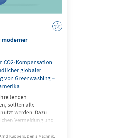
,
r moderner
der CO2-Kompensation
dlicher globaler
g von Greenwashing –
namerika
chreitenden
, sollten alle
enutzt werden. Dazu
glichen Vermeidung und
asemissionen auch
eichen, in denen
r. Arnd Küppers, Denis Machnik,