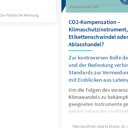
Adobe Stock / Diki
Die Politische Meinung
CO2-Kompensation –
Klimaschutzinstrument
Etikettenschwindel ode
Ablasshandel?
Zur kontroversen Rolle 
und der Bedeutung verbin
Standards zur Vermeidun
mit Einblicken aus Latei
Um die Folgen des vorans
Klimawandels zu bekämpfen
geeigneten Instrumente g
gehört neben der vordrin
Reduktion von Treibhausg
deren Kompensation in Ber
Patricia Ehret, Gisela Elsner, D