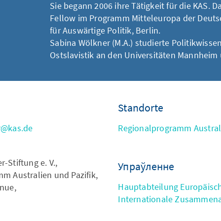
Sie begann 2006 ihre Tätigkeit für die KAS. D
Fellow im Programm Mitteleuropa der Deuts
für Auswärtige Politik, Berlin.
Sabina Wölkner (M.A.) studierte Politikwiss
Ostslavistik an den Universitäten Mannheim
Standorte
r@kas.de
Regionalprogramm Australi
Stiftung e. V.,
Упраўленне
m Australien und Pazifik,
Hauptabteilung Europäisc
nue,
Internationale Zusammena