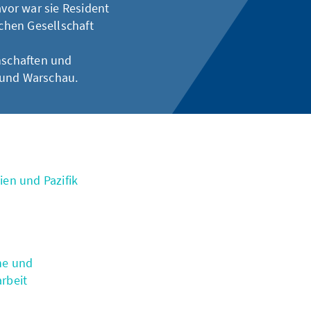
avor war sie Resident
chen Gesellschaft
enschaften und
 und Warschau.
en und Pazifik
he und
rbeit