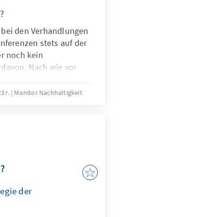
t?
 bei den Verhandlungen
nferenzen stets auf der
er noch kein
 davon. Nach wie vor
iken das finanzielle
Süden und mit den
3 г.
Monitor Nachhaltigkeit
mmt auch das Risiko für
mkeit von
t nur von der Höhe der
auch von guter
henschaftspflichtigen
“?
egie der