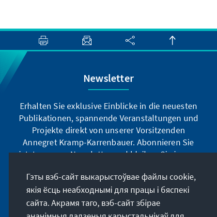
Newsletter
Erhalten Sie exklusive Einblicke in die neuesten
Publikationen, spannende Veranstaltungen und
Projekte direkt von unserer Vorsitzenden
Annegret Kramp-Karrenbauer. Abonnieren Sie
jetzt unseren Newsletter und bleiben Sie immer
auf dem Laufenden.
Гэты вэб-сайт выкарыстоўвае файлы cookie,
якія ёсць неабходнымі для працы і бяспекі
Jetzt abonnieren
сайта. Акрамя таго, вэб-сайт збірае
ананімныя дадзеныя карыстальнікаў для