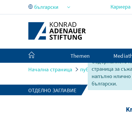
Skip to Main Content
Кариера
Themen
Mediat
Съдържанието на
страница за съж
Начална страница
публикации
Krisen
напълно нлично
български.
ОТДЕЛНО ЗАГЛАВИЕ
K