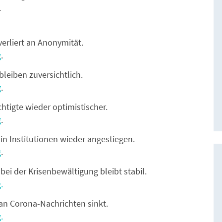
.
verliert an Anonymität.
g
.
leiben zuversichtlich.
g
.
tigte wieder optimistischer.
g
.
in Institutionen wieder angestiegen.
g
.
bei der Krisenbewältigung bleibt stabil.
.
an Corona-Nachrichten sinkt.
.