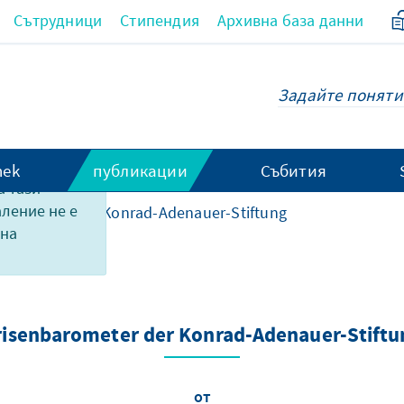
Сътрудници
Стипендия
Архивна база данни
hek
публикации
Събития
 тази
аление не е
barometer der Konrad-Adenauer-Stiftung
 на
risenbarometer der Konrad-Adenauer-Stiftu
от