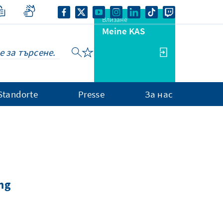
Влизане
Meine KAS
Standorte
Presse
За нас
ng