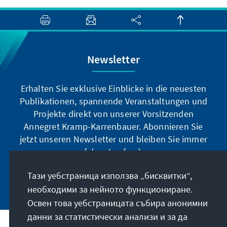
Newsletter
Erhalten Sie exklusive Einblicke in die neuesten
Publikationen, spannende Veranstaltungen und
Projekte direkt von unserer Vorsitzenden
Annegret Kramp-Karrenbauer. Abonnieren Sie
jetzt unseren Newsletter und bleiben Sie immer
auf dem Laufenden.
Тази уебстраница използва „бисквитки“,
Jetzt abonnieren
необходими за нейното функциониране.
Освен това уебстраницата събира анонимни
данни за статистически анализи и за да