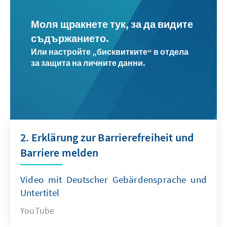
Моля щракнете тук, за да видите
съдържанието.
Или настройте „бисквитките“ в отдела
за защита на личните данни.
2. Erklärung zur Barrierefreiheit und
Barriere melden
Video mit Deutscher Gebärdensprache und
Untertitel
YouTube