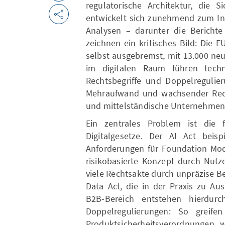
regulatorische Architektur, die S
entwickelt sich zunehmend zum In
Analysen – darunter die Berichte
zeichnen ein kritisches Bild: Die 
selbst ausgebremst, mit 13.000 neu
im digitalen Raum führen techn
Rechtsbegriffe und Doppelregulie
Mehraufwand und wachsender Recht
und mittelständische Unternehmen
Ein zentrales Problem ist die fe
Digitalgesetze. Der AI Act beis
Anforderungen für Foundation Mod
risikobasierte Konzept durch Nutz
viele Rechtsakte durch unpräzise Be
Data Act, die in der Praxis zu Au
B2B-Bereich entstehen hierdu
Doppelregulierungen: So greif
Produktsicherheitsverordnungen wi