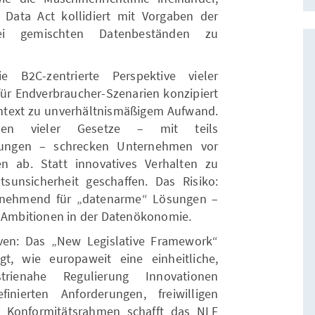
Data Act kollidiert mit Vorgaben der
i gemischten Datenbeständen zu
e B2C-zentrierte Perspektive vieler
 für Endverbraucher-Szenarien konzipiert
ontext zu unverhältnismäßigem Aufwand.
men vieler Gesetze – mit teils
hungen – schrecken Unternehmen vor
n ab. Statt innovatives Verhalten zu
sunsicherheit geschaffen. Das Risiko:
unehmend für „datenarme“ Lösungen –
s Ambitionen in der Datenökonomie.
ven: Das „New Legislative Framework“
gt, wie europaweit eine einheitliche,
trienahe Regulierung Innovationen
nierten Anforderungen, freiwilligen
 Konformitätsrahmen schafft das NLF