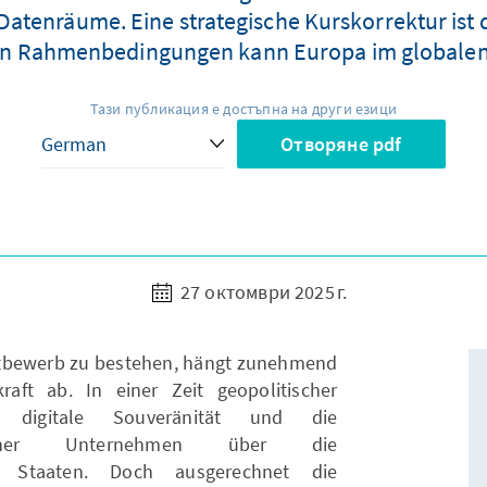
tenräume. Eine strategische Kurskorrektur ist d
en Rahmenbedingungen kann Europa im globale
Тази публикация е достъпна на други езици
Отворяне pdf
27 октомври 2025 г.
ttbewerb zu bestehen, hängt zunehmend
raft ab. In einer Zeit geopolitischer
 digitale Souveränität und die
mischer Unternehmen über die
er Staaten. Doch ausgerechnet die