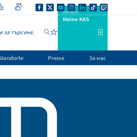
Влизане
Meine KAS
Standorte
Presse
За нас