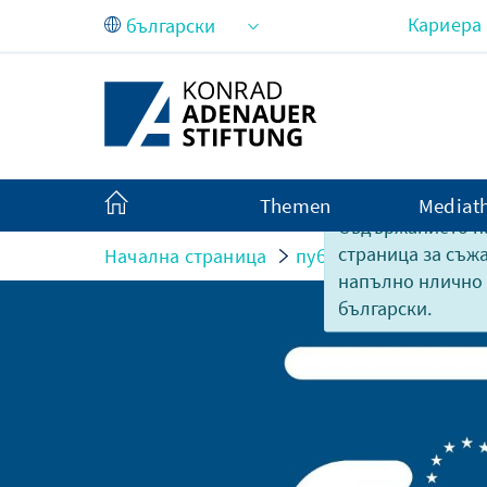
Skip to Main Content
Кариера
Themen
Mediat
Съдържанието на
страница за съж
Начална страница
публикации
Regeln
напълно нлично
български.