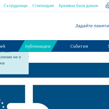
Сътрудници
Стипендия
Архивна база данни
hek
публикации
Събития
 тази
аление не е
, die beflügeln?
 на