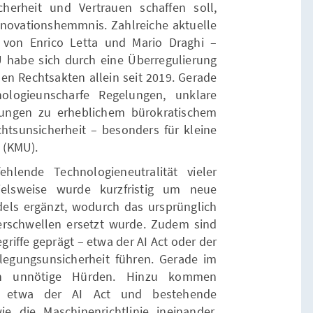
icherheit und Vertrauen schaffen soll,
novationshemmnis. Zahlreiche aktuelle
 von Enrico Letta und Mario Draghi –
EU habe sich durch eine Überregulierung
en Rechtsakten allein seit 2019. Gerade
ologieunscharfe Regelungen, unklare
rungen zu erheblichem bürokratischem
sunsicherheit – besonders für kleine
 (KMU).
hlende Technologieneutralität vieler
pielsweise wurde kurzfristig um neue
els ergänzt, wodurch das ursprünglich
erschwellen ersetzt wurde. Zudem sind
griffe geprägt – etwa der AI Act oder der
slegungsunsicherheit führen. Gerade im
rch unnötige Hürden. Hinzu kommen
en etwa der AI Act und bestehende
e die Maschinenrichtlinie ineinander,