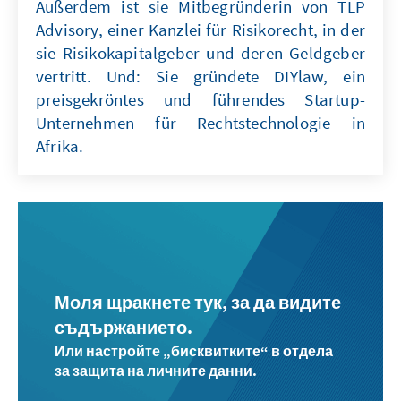
Außerdem ist sie Mitbegründerin von TLP
Advisory, einer Kanzlei für Risikorecht, in der
sie Risikokapitalgeber und deren Geldgeber
vertritt. Und: Sie gründete DIYlaw, ein
preisgekröntes und führendes Startup-
Unternehmen für Rechtstechnologie in
Afrika.
Моля щракнете тук, за да видите
съдържанието.
Или настройте „бисквитките“ в отдела
за защита на личните данни.