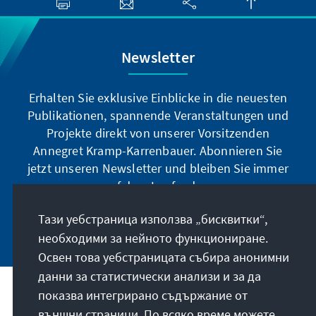
Newsletter
Erhalten Sie exklusive Einblicke in die neuesten
Publikationen, spannende Veranstaltungen und
Projekte direkt von unserer Vorsitzenden
Annegret Kramp-Karrenbauer. Abonnieren Sie
jetzt unseren Newsletter und bleiben Sie immer
auf dem Laufenden.
Тази уебстраница използва „бисквитки“,
Jetzt abonnieren
необходими за нейното функциониране.
Освен това уебстраницата събира анонимни
данни за статистически анализи и за да
показва интегрирано съдържание от
Нашата мисия
външни страници. По всяко време можете