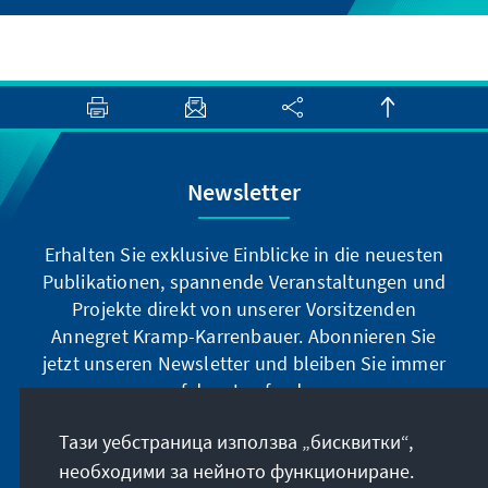
Newsletter
Erhalten Sie exklusive Einblicke in die neuesten
Publikationen, spannende Veranstaltungen und
Projekte direkt von unserer Vorsitzenden
Annegret Kramp-Karrenbauer. Abonnieren Sie
jetzt unseren Newsletter und bleiben Sie immer
auf dem Laufenden.
Тази уебстраница използва „бисквитки“,
Jetzt abonnieren
необходими за нейното функциониране.