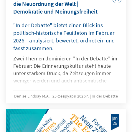
die Neuordnung der Welt |
Demokratie und Meinungsfreiheit
"In der Debatte" bietet einen Blick ins
politisch-historische Feuilleton im Februar
2026 – analysiert, bewertet, ordnet ein und
fasst zusammen.
Zwei Themen dominieren "In der Debatte" im
Februar: Die Erinnerungskultur steht heute
unter starkem Druck, da Zeitzeugen immer
weniger werden und auch antisemitische
Tendenzen weltweit wieder zunehmen. Um
dem wirksam zu begegnen, müssen neue
Denise Lindsay M.A.
25 февруари 2026 г.
In der Debatte
Formen des Gedenkens entwickelt und
bloßes Erinnern in aktives gesellschaftliches
Engagement überführt werden. Europa steht
angesichts globaler Machtverschiebungen,