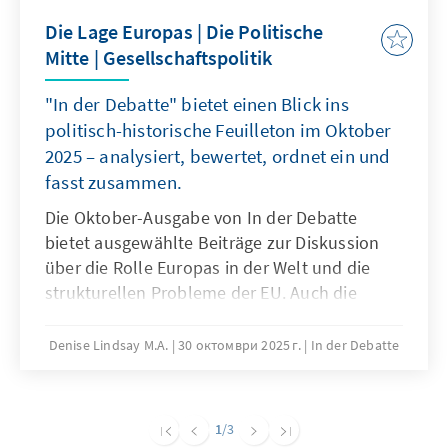
Die Lage Europas | Die Politische
Mitte | Gesellschaftspolitik
"In der Debatte" bietet einen Blick ins
politisch-historische Feuilleton im Oktober
2025 – analysiert, bewertet, ordnet ein und
fasst zusammen.
Die Oktober-Ausgabe von In der Debatte
bietet ausgewählte Beiträge zur Diskussion
über die Rolle Europas in der Welt und die
strukturellen Probleme der EU. Auch die
Frage der Wehrpflicht angesichts der
weltpolitischen Lage wird thematisiert. Die
Denise Lindsay M.A.
30 октомври 2025 г.
In der Debatte
Rolle der politischen Mitte und ihrer
Positionierung angesichts des Drucks von
rechts und links sowie die „Brandmauer“ sind
1
/3
ein weiteres Thema. Ein Blick gilt zudem