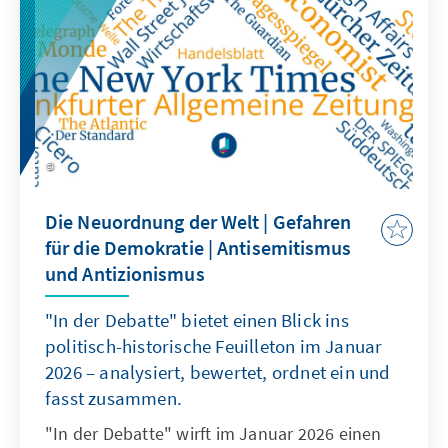
wachsender sicherheitspolitischer
Unsicherheit und der Erosion internationaler
Regeln vor erheblichen Herausforderungen,
die sogar eine neue Debatte über deutsche
Atomwaffen anstoßen. Handlungsfähig bleibt
der Kontinent nur, wenn er interne Blockaden
überwindet, technologische und
wirtschaftliche Modernisierung vorantreibt
und eine gemeinsame, glaubwürdige
Die Neuordnung der Welt | Gefahren
Sicherheitsarchitektur entwickelt.
für die Demokratie | Antisemitismus
und Antizionismus
"In der Debatte" bietet einen Blick ins
politisch-historische Feuilleton im Januar
2026 – analysiert, bewertet, ordnet ein und
fasst zusammen.
"In der Debatte" wirft im Januar 2026 einen