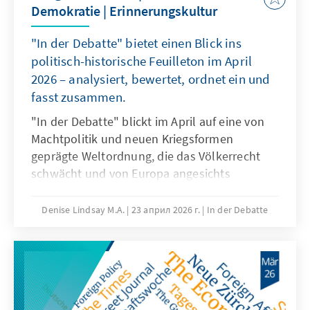
Demokratie | Erinnerungskultur
"In der Debatte" bietet einen Blick ins
politisch-historische Feuilleton im April
2026 – analysiert, bewertet, ordnet ein und
fasst zusammen.
"In der Debatte" blickt im April auf eine von
Machtpolitik und neuen Kriegsformen
geprägte Weltordnung, die das Völkerrecht
schwächt und von Europa angesichts
begrenzter multilateraler Verlässlichkeit und
amerikanischer Unberechenbarkeit größere
Denise Lindsay M.A.
23 април 2026 г.
In der Debatte
sicherheitspolitische Souveränität fordert. Die
liberalen Demokratien bewahren sich trotz
aller Krisen ihre Erneuerungsfähigkeit. Die
deutsche Erinnerungskultur ist ein
fortdauernder Prozess, der sich gegen