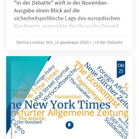
"In der Debatte" wirft in der November-
Ausgabe einen Blick auf die
sicherheitspolitische Lage des europäischen
Kontinents angesichts der Versuche Donald
Trumps, eine neue globale Ordnung zu
etablieren. Die politische Mitte zwischen
Denise Lindsay M.A.
4 декември 2025 г.
In der Debatte
rechts und links und die daraus
erwachsenden Gefahren für die Demokratie
sowie der ansteigende Populismus sind
weitere Themen.