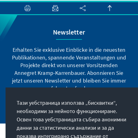
gesellschaftspolitischen Verwerfungen und
den die Menschen ängstigenden
Krisenszenarien.
Newsletter
Erhalten Sie exklusive Einblicke in die neuesten
Publikationen, spannende Veranstaltungen und
Projekte direkt von unserer Vorsitzenden
Annegret Kramp-Karrenbauer. Abonnieren Sie
jetzt unseren Newsletter und bleiben Sie immer
auf dem Laufenden.
Тази уебстраница използва „бисквитки“,
Jetzt abonnieren
необходими за нейното функциониране.
Освен това уебстраницата събира анонимни
данни за статистически анализи и за да
показва интегрирано съдържание от
Нашата мисия