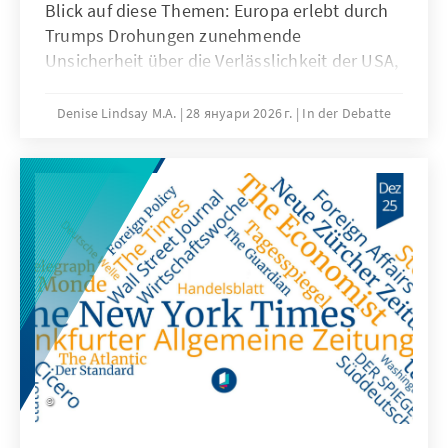
Blick auf diese Themen: Europa erlebt durch
Trumps Drohungen zunehmende
Unsicherheit über die Verlässlichkeit der USA,
ist jedoch aufgrund eigener politischer und
wirtschaftlicher Stärke nicht vollständig
Denise Lindsay M.A.
28 януари 2026 г.
In der Debatte
machtlos. Demokratien geraten zusätzlich
unter Druck, da autoritäre Bewegungen und
extremistische Gruppen gesellschaftliche
Normen verschieben. Gleichzeitig verschärfen
sich antisemitische und antizionistische
Tendenzen in verschiedenen politischen
Milieus und führen zu einer bedrohlichen
Normalisierung im öffentlichen Diskurs.