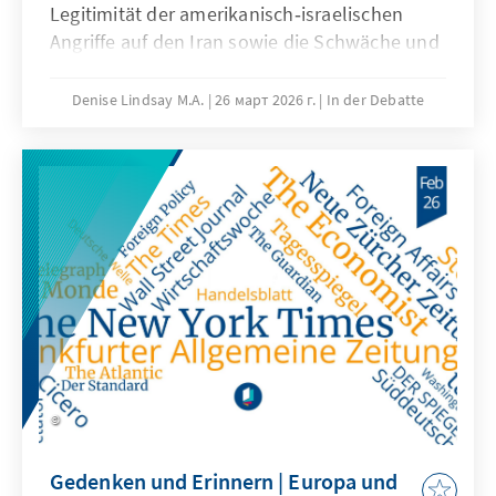
Legitimität der amerikanisch‑israelischen
Angriffe auf den Iran sowie die Schwäche und
Abhängigkeit der EU machen die
Notwendigkeit größerer europäischer
Denise Lindsay M.A.
26 март 2026 г.
In der Debatte
Handlungsfähigkeit, Eigenständigkeit und
vertiefter Kooperation deutlich. Demokratien
zerbrechen nicht plötzlich, sondern
unterliegen aufgrund vieler äußerer Faktoren
oft einem schleichenden Erosionsprozess. Die
wissenschaftliche Freiheit leidet zunehmend
unter politischen und gesellschaftlichen
Erwartungen, Universitäten aber bleiben
weiterhin unverzichtbar für die Demokratie.
Gedenken und Erinnern | Europa und