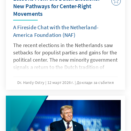
New Pathways for Center-Right
Movements
A Fireside Chat with the Netherland-
America Foundation (NAF)
The recent elections in the Netherlands saw
setbacks for populist parties and gains for the
political center. The new minority government
signals a return to the Dutch tradition of
consensus politics. KAS USA and the
Netherland-America Foundation (NAF) hosted
Dr. Hardy Ostry
12 март 2026 г.
Доклади за събития
a discussion on the lessons the election
campaign offers for center right movements
worldwide.