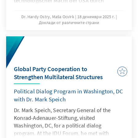
technologischer Macht der USA durch
außenpolitische Mittel – in den Mittelpunkt.
Erste Reaktionen in Europa waren alarmiert,
Dr. Hardy Ostry, Maša Ocvirk
18 декември 2025 г.
Доклади от различните страни
da die NSS besorgniserregende allgemeine
Annahmen über einen „zivilisatorischen“
Niedergang Europas trifft und damit Fragen
über die Zukunft der wertebasierten
transatlantischen Partnerschaft aufwirft.
Gleichzeitig setzt der Kongress
Global Party Cooperation to
bemerkenswert andere Schwerpunkte für das
Strengthen Multilateral Structures
militärische Engagement der USA in Europa.
Political Dialog Program in Washington, DC
with Dr. Mark Speich
Dr. Mark Speich, Secretary General of the
Konrad-Adenauer-Stiftung, visited
Washington, DC, for a political dialog
program. At the IDU Forum, he met with