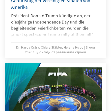
Geburtstag der Vereinigten Staaten von
Amerika
Präsident Donald Trump kündigte an, der
diesjährige Independence Day und die
begleitenden Feierlichkeiten würden die
„most spectacular Trump rally of them all“
sein. Eine Aussage, die aufhorchen lässt. Nicht
nur wegen ihrer Tonalität, sondern auch, weil
Dr. Hardy Ostry, Chiara Stäbler, Helena Hubo
3 юли
2026 г.
Доклади от различните страни
ein traditionell überparteilicher Feiertag, der
die Nation als Ganzes feiern soll, in einen
politischen Kontext gerückt wird. Fast als
wäre es seine Feier. Zwischen diesen beiden
Bildern – dem beinahe zeitlosen Ideal eines
geeinten Landes und einer Gegenwart, in der
nationale Symbole zunehmend politisch
betrachtet werden – bewegen sich die
Vereinigten Staaten auf ihren 250. Geburtstag
zu.