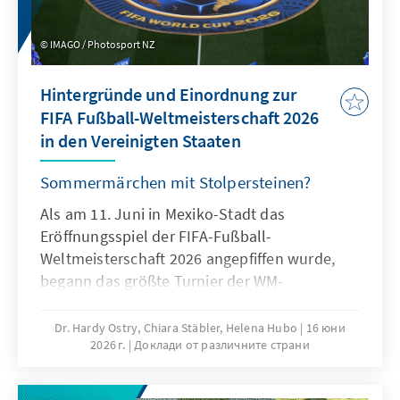
IMAGO / Photosport NZ
Hintergründe und Einordnung zur
FIFA Fußball-Weltmeisterschaft 2026
in den Vereinigten Staaten
Sommermärchen mit Stolpersteinen?
Als am 11. Juni in Mexiko-Stadt das
Eröffnungsspiel der FIFA-Fußball-
Weltmeisterschaft 2026 angepfiffen wurde,
begann das größte Turnier der WM-
Geschichte. Erstmals nehmen 48
Mannschaften teil, gespielt wird in den USA,
Dr. Hardy Ostry, Chiara Stäbler, Helena Hubo
16 юни
2026 г.
Доклади от различните страни
Mexiko und Kanada. Doch die eigentliche
Besonderheit dieser Weltmeisterschaft liegt
womöglich nicht auf dem Spielfeld. Während