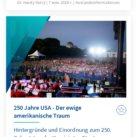
Welche Auswirkungen hat dieser Ansatz auf
Dr. Hardy Ostry
7 юли 2026 г.
Auslandsinformationen
die Region und ihre Stabilität?
IMAGO / ZUMA Press Wire
250 Jahre USA - Der ewige
amerikanische Traum
Hintergründe und Einordnung zum 250.