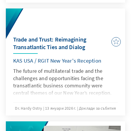
tiefgreifend verändert – und die bestehende
Ordnung in Frage gestellt.
Trade and Trust: Reimagining
Transatlantic Ties and Dialog
KAS USA / RGIT New Year's Reception
The future of multilateral trade and the
challenges and opportunities facing the
transatlantic business community were
central themes of our New Year’s reception.
The keynote speaker was Tanja Gönner,
Director General of the Federation of German
Dr. Hardy Ostry
13 януари 2026 г.
Доклади за събития
Industries (BDI) and a member of the Board of
Directors of the Konrad-Adenauer-Stiftung.