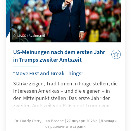
IMAGO / Avalon.red
US-Meinungen nach dem ersten Jahr
in Trumps zweiter Amtszeit
“Move Fast and Break Things”
Stärke zeigen, Traditionen in Frage stellen, die
Interessen Amerikas – und die eigenen – in
den Mittelpunkt stellen: Das erste Jahr der
zweiten Amtszeit von Präsident Trump war
ein Wirbelwind an nationalen und
internationalen Veränderungen. Besonders
Dr. Hardy Ostry, Jan Bösche
27 януари 2026 г.
Доклади
от различните страни
außenpolitisch hat er die Rolle der USA