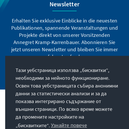
Newsletter
Erhalten Sie exklusive Einblicke in die neuesten
Publikationen, spannende Veranstaltungen und
Projekte direkt von unserer Vorsitzenden
Annegret Kramp-Karrenbauer. Abonnieren Sie
jetzt unseren Newsletter und bleiben Sie immer
auf dem Laufenden.
Тази уебстраница използва „бисквитки“,
Jetzt abonnieren
необходими за нейното функциониране.
Освен това уебстраницата събира анонимни
данни за статистически анализи и за да
показва интегрирано съдържание от
Нашата мисия
външни страници. По всяко време можете
да промените настройките на
Контакт
„бисквитките“.
Узнайте повече