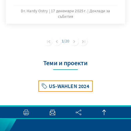
policymakers and senior party officials from
center-right parties around the world to
Dr. Hardy Ostry
17 декември 2025 г.
Доклади за
събития
discuss today’s challenges and opportunities
for cooperation. (full text in German)
1
/20
Теми и проекти
US-WAHLEN 2024