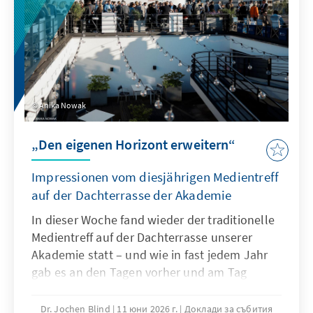
Anika Nowak
„Den eigenen Horizont erweitern“
Impressionen vom diesjährigen Medientreff
auf der Dachterrasse der Akademie
In dieser Woche fand wieder der traditionelle
Medientreff auf der Dachterrasse unserer
Akademie statt – und wie in fast jedem Jahr
gab es an den Tagen vorher und am Tag
selbst sorgenvolle Blicke nach oben und in
die Wetter-Apps: Bleibt es trocken, oder
Dr. Jochen Blind
11 юни 2026 г.
Доклади за събития