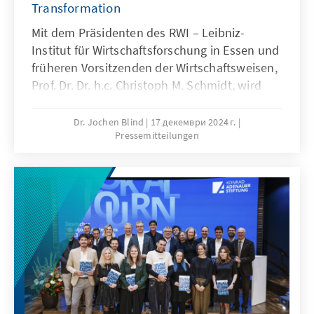
Transformation
Mit dem Präsidenten des RWI – Leibniz-
Institut für Wirtschaftsforschung in Essen und
früheren Vorsitzenden der Wirtschaftsweisen,
Prof. Dr. Dr. h.c. Christoph M. Schmidt, wird
bereits zum fünften Mal eine herausragende
Persönlichkeit die Arbeit der Stiftung für ein
Dr. Jochen Blind
17 декември 2024 г.
Pressemitteilungen
Jahr mit einem Blick von außen begleiten. Er
folgt damit auf den Soziologen Armin Nassehi
(2021), den Sicherheitsexperten Christoph
Heusgen (2022), die Meeresbiologin Antje
Boetius (2023) und den Digital- und
Technologieexperten Lars Zimmermann
(2024).