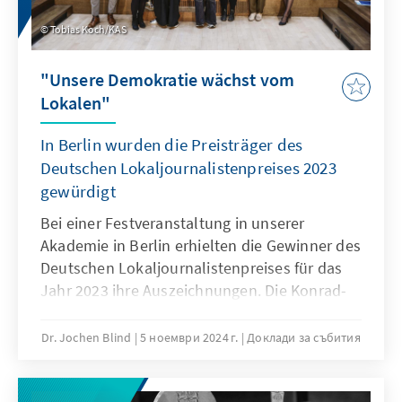
Tobias Koch/KAS
"Unsere Demokratie wächst vom
Lokalen"
In Berlin wurden die Preisträger des
Deutschen Lokaljournalistenpreises 2023
gewürdigt
Bei einer Festveranstaltung in unserer
Akademie in Berlin erhielten die Gewinner des
Deutschen Lokaljournalistenpreises für das
Jahr 2023 ihre Auszeichnungen. Die Konrad-
Adenauer-Stiftung würdigt bereits seit 1980
alljährlich Journalistinnen und Journalisten
Dr. Jochen Blind
5 ноември 2024 г.
Доклади за събития
sowie Redaktionen, die mit ihrer lokalen
Berichterstattung Herausragendes geleistet