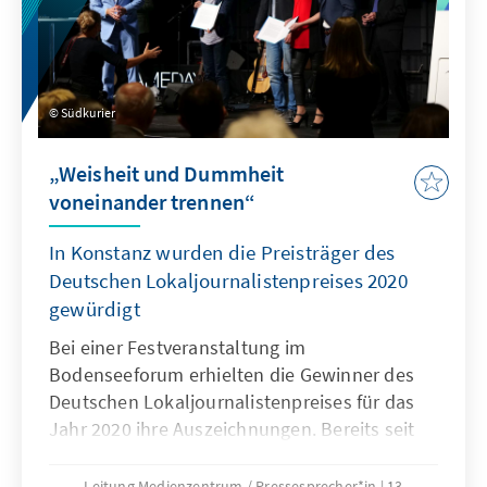
Südkurier
„Weisheit und Dummheit
voneinander trennen“
In Konstanz wurden die Preisträger des
Deutschen Lokaljournalistenpreises 2020
gewürdigt
Bei einer Festveranstaltung im
Bodenseeforum erhielten die Gewinner des
Deutschen Lokaljournalistenpreises für das
Jahr 2020 ihre Auszeichnungen. Bereits seit
1980 werden von der Konrad-Adenauer-
Stiftung alljährlich Journalistinnen und
Leitung Medienzentrum / Pressesprecher*in
13