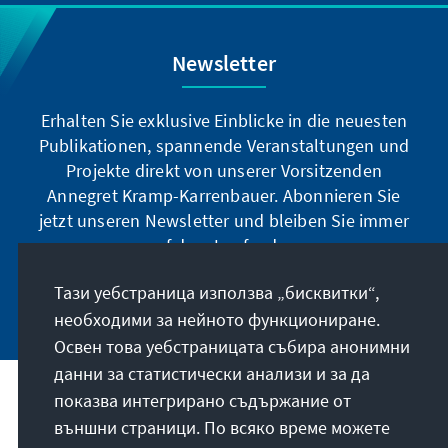
Newsletter
Erhalten Sie exklusive Einblicke in die neuesten
Publikationen, spannende Veranstaltungen und
Projekte direkt von unserer Vorsitzenden
Annegret Kramp-Karrenbauer. Abonnieren Sie
jetzt unseren Newsletter und bleiben Sie immer
auf dem Laufenden.
Тази уебстраница използва „бисквитки“,
Jetzt abonnieren
необходими за нейното функциониране.
Освен това уебстраницата събира анонимни
данни за статистически анализи и за да
показва интегрирано съдържание от
Нашата мисия
външни страници. По всяко време можете