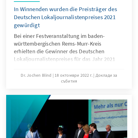
In Winnenden wurden die Preisträger des
Deutschen Lokaljournalistenpreises 2021
gewürdigt
Bei einer Festveranstaltung im baden-
württembergischen Rems-Murr-Kreis
erhielten die Gewinner des Deutschen
Lokaljournalistenpreises für das Jahr 2021
ihre Auszeichnungen. Die Konrad-Adenauer-
Stiftung würdigt bereits seit 1980 alljährlich
Dr. Jochen Blind
18 октомври 2022 г.
Доклади за
събития
Journalistinnen und Journalisten sowie
Redaktionen, die mit ihrer lokalen
Berichterstattung Herausragendes geleistet
haben.