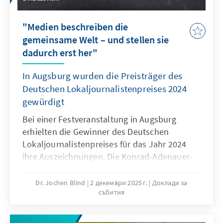
"Medien beschreiben die
gemeinsame Welt – und stellen sie
dadurch erst her"
In Augsburg wurden die Preisträger des
Deutschen Lokaljournalistenpreises 2024
gewürdigt
Bei einer Festveranstaltung in Augsburg
erhielten die Gewinner des Deutschen
Lokaljournalistenpreises für das Jahr 2024
ihre Auszeichnungen. Die Konrad-Adenauer-
Stiftung würdigt bereits seit 1980 alljährlich
Journalistinnen und Journalisten sowie
Dr. Jochen Blind
2 декември 2025 г.
Доклади за
събития
Redaktionen, die mit ihrer lokalen
Berichterstattung Herausragendes geleistet
haben.