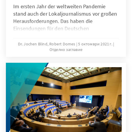
Im ersten Jahr der weltweiten Pandemie
stand auch der Lokaljournalismus vor großen
Herausforderungen. Das haben die
Einsendungen für den Deutschen
Lokaljournalistenpreis 2020 eindrucksvoll
gezeigt. Doch auch die Vielfalt der anderen,
Dr. Jochen Blind, Robert Domes
5 октомври 2021 г.
Отделно заглавие
gesellschaftlich höchst relevanten Themen,
die von Lokalredaktionen bearbeitet wurden,
ist bemerkenswert.