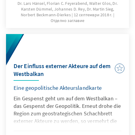
westlichen Hauptstädten, als auch aus der
Dr. Lars Hänsel, Florian C. Feyerabend, Walter Glos, Dr.
Karsten Dümmel, Johannes D. Rey, Dr. Martin Sieg,
Region selbst. Russland, China, die Türkei und
Norbert Beckmann-Dierkes
12 септември 2018 г.
die Golfstaaten gewinnen mit
Отделно заглавие
unterschiedlichen Ressourcenausstattungen,
Intentionen und Interessen an Einfluss in
dieser Enklave innerhalb der Europäischen
Union – politisch, wirtschaftlich und kulturell.
Der Einfluss externer Akteure auf dem
Westbalkan
Eine geopolitische Akteurslandkarte
Ein Gespenst geht um auf dem Westbalkan –
das Gespenst der Geopolitik. Erneut drohe die
Region zum geostrategischen Schachbrett
externer Akteure zu werden, so vermehrt die
warnenden Stimmen aus Brüssel und den