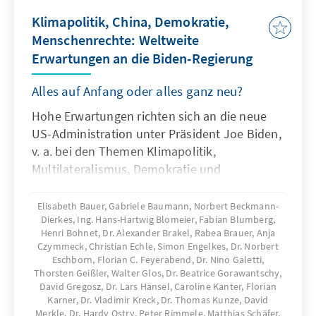
Klimapolitik, China, Demokratie,
Menschenrechte: Weltweite
Erwartungen an die Biden-Regierung
Alles auf Anfang oder alles ganz neu?
Hohe Erwartungen richten sich an die neue
US-Administration unter Präsident Joe Biden,
v. a. bei den Themen Klimapolitik,
Multilateralismus, Demokratie und
Menschenrechte. Was wird weltweit von der
neuen Regierung der USA erwartet? Die
Elisabeth Bauer, Gabriele Baumann, Norbert Beckmann-
Dierkes, Ing. Hans-Hartwig Blomeier, Fabian Blumberg,
Auslandsmitarbeiterinnen und
Henri Bohnet, Dr. Alexander Brakel, Rabea Brauer, Anja
Auslandsmitarbeiter der Konrad-
Czymmeck, Christian Echle, Simon Engelkes, Dr. Norbert
AdenauerStiftung haben sich in ausgewählten
Eschborn, Florian C. Feyerabend, Dr. Nino Galetti,
Ländern in Europa, Nordamerika, Afrika,
Thorsten Geißler, Walter Glos, Dr. Beatrice Gorawantschy,
David Gregosz, Dr. Lars Hänsel, Caroline Kanter, Florian
Asien, Lateinamerika und im Nahen Osten die
Karner, Dr. Vladimir Kreck, Dr. Thomas Kunze, David
wichtigen Trends genauer angesehen.
Merkle, Dr. Hardy Ostry, Peter Rimmele, Matthias Schäfer,