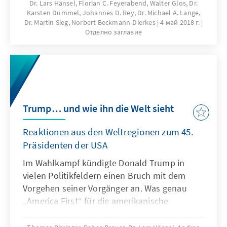
westlichen Hauptstädten, als auch aus der
Dr. Lars Hänsel, Florian C. Feyerabend, Walter Glos, Dr.
Karsten Dümmel, Johannes D. Rey, Dr. Michael A. Lange,
Region selbst. Russland, China, die Türkei und
Dr. Martin Sieg, Norbert Beckmann-Dierkes
4 май 2018 г.
die Golfstaaten gewinnen mit
Отделно заглавие
unterschiedlichen Ressourcenausstattungen,
Intentionen und Interessen an Einfluss in
dieser Enklave innerhalb der Europäischen
Union – politisch, wirtschaftlich und kulturell.
Trump… und wie ihn die Welt sieht
Reaktionen aus den Weltregionen zum 45.
Präsidenten der USA
Im Wahlkampf kündigte Donald Trump in
vielen Politikfeldern einen Bruch mit dem
Vorgehen seiner Vorgänger an. Was genau
„America First“ für die amerikanische
Außenpolitik bedeutet, ist gut ein halbes Jahr
nach seinem Amtsantritt jedoch offen. Bis