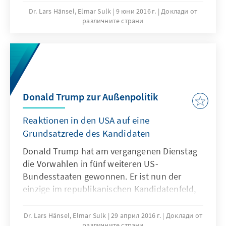
abgeschlossen. Allein in Washington DC wird
Dr. Lars Hänsel, Elmar Sulk
9 юни 2016 г.
Доклади от
различните страни
noch am 14. Juni 2016 gewählt.
Donald Trump zur Außenpolitik
Reaktionen in den USA auf eine
Grundsatzrede des Kandidaten
Donald Trump hat am vergangenen Dienstag
die Vorwahlen in fünf weiteren US-
Bundesstaaten gewonnen. Er ist nun der
einzige im republikanischen Kandidatenfeld,
der eine ausreichende Delegiertenzahl
erreichen könnte, um auf dem Juli-Parteitag
Dr. Lars Hänsel, Elmar Sulk
29 април 2016 г.
Доклади от
различните страни