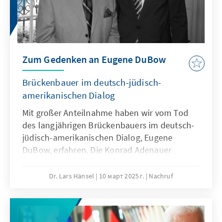
Zum Gedenken an Eugene DuBow
Brückenbauer im deutsch-jüdisch-
amerikanischen Dialog
Mit großer Anteilnahme haben wir vom Tod
des langjährigen Brückenbauers im deutsch-
jüdisch-amerikanischen Dialog, Eugene
DuBow, erfahren. Die Konrad Adenauer
Stiftung war mit ihm in besonderer Weise
verbunden im Rahmen des KAS-AJC
Dr. Lars Hänsel
10 март 2025 г.
Nachruf
Austauschprogrammes, welches seit 1980
bestand. Eugen Dubow hatte dieses
Programm mit aufgebaut und über