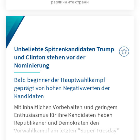
различните страни
Fokus der Kandidaten nicht mehr vorrangig
auf die Parteibasis, sondern auf das
allgemeine Wahlvolk. Dabei könnten die
Unterschiede unter den Kandidaten auch
weiterhin größer nicht sein. Gilt Clinton als die
ultimative Kandidatin des Establishments, gilt
Unbeliebte Spitzenkandidaten Trump
Trump als der ultimative Anti-Establishment-
und Clinton stehen vor der
Kandidat, der disruptiv alles auf den Kopf
Nominierung
stellen will.
Bald beginnender Hauptwahlkampf
geprägt von hohen Negativwerten der
Kandidaten
Mit inhaltlichen Vorbehalten und geringem
Enthusiasmus für ihre Kandidaten haben
Republikaner und Demokraten den
Vorwahlkampf am letzten "Super-Tuesday"
am 7. Juni 2016 weitestgehend