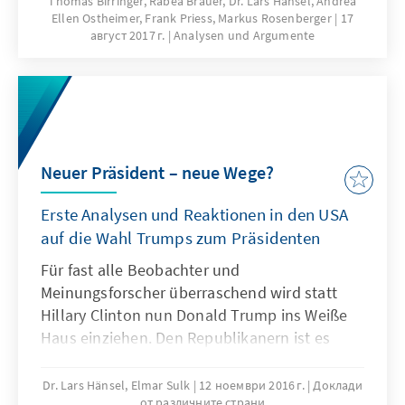
Thomas Birringer, Rabea Brauer, Dr. Lars Hänsel, Andrea
Ellen Ostheimer, Frank Priess, Markus Rosenberger
17
heute ist seine Präsidentschaft mit
август 2017 г.
Analysen und Argumente
Fragezeichen versehen und von
Unberechenbarkeit geprägt. Das vorliegende
Papier liefert Hintergrundinformationen über
die weltweiten Wahrnehmungen der neuen
politischen Ausrichtung der USA unter
Präsident Trump. Zudem bildet es
Neuer Präsident – neue Wege?
Erklärungsmuster für Trumps Wahlsieg ab
und zeigt mögliche Auswirkungen für Europa
Erste Analysen und Reaktionen in den USA
auf.
auf die Wahl Trumps zum Präsidenten
Für fast alle Beobachter und
Meinungsforscher überraschend wird statt
Hillary Clinton nun Donald Trump ins Weiße
Haus einziehen. Den Republikanern ist es
auch gelungen, ihre Mehrheiten in den beiden
Häusern des Kongresses zu behaupten.
Dr. Lars Hänsel, Elmar Sulk
12 ноември 2016 г.
Доклади
от различните страни