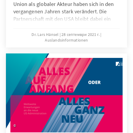
Union als globaler Akteur haben sich in den
vergangenen Jahren stark verändert. Die
Partnerschaft mit den USA bleibt dabei ein
Hauptfaktor für die Gestaltung der
Außenbeziehungen der EU. Für Washington
Dr. Lars Hänsel
28 септември 2021 г.
Auslandsinformationen
allerdings ist die Systemrivalität mit China
längst das prägende Motiv seiner
Außenpolitik und der Wert der
transatlantischen Partnerschaft zunehmend
abhängig von deren Nutzen im Wettbewerb
mit Peking.