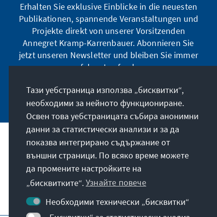
Erhalten Sie exklusive Einblicke in die neuesten
Publikationen, spannende Veranstaltungen und
Projekte direkt von unserer Vorsitzenden
Annegret Kramp-Karrenbauer. Abonnieren Sie
jetzt unseren Newsletter und bleiben Sie immer
auf dem Laufenden.
Тази уебстраница използва „бисквитки“,
Jetzt abonnieren
необходими за нейното функциониране.
Освен това уебстраницата събира анонимни
данни за статистически анализи и за да
показва интегрирано съдържание от
Нашата мисия
външни страници. По всяко време можете
да промените настройките на
Контакт
„бисквитките“.
Узнайте повече
Допълнителни оферти от фондацията
Необходими технически „бисквитки“