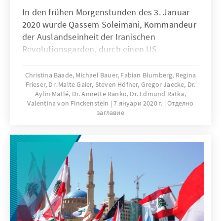
In den frühen Morgenstunden des 3. Januar
2020 wurde Qassem Soleimani, Kommandeur
der Auslandseinheit der Iranischen
Revolutionsgarden, durch einen US-
Drohnenangriff bei Bagdad getötet. Das
Regime in Teheran schwor blutige Rache. Ob
Christina Baade, Michael Bauer, Fabian Blumberg, Regina
Frieser, Dr. Malte Gaier, Steven Höfner, Gregor Jaecke, Dr.
mit dem iranischen Beschuss von US-
Aylin Matlé, Dr. Annette Ranko, Dr. Edmund Ratka,
genutzten Militärbasen im Irak der Nacht zum
Valentina von Finckenstein
7 януари 2020 г.
Отделно
8. Januar – und Trumps Verzicht auf
заглавие
militärische Vergeltung – die
Eskalationsspirale wirklich endet, bleibt offen.