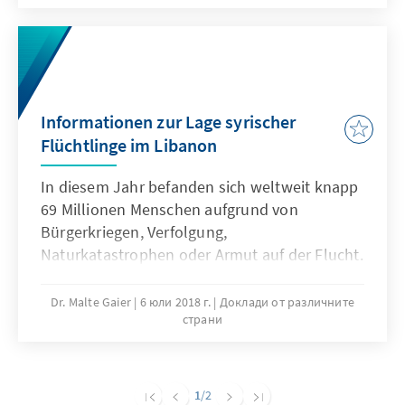
Informationen zur Lage syrischer
Flüchtlinge im Libanon
In diesem Jahr befanden sich weltweit knapp
69 Millionen Menschen aufgrund von
Bürgerkriegen, Verfolgung,
Naturkatastrophen oder Armut auf der Flucht.
Die größte Flüchtlingskrise seit dem Zweiten
Weltkrieg wurde durch den syrischen
Dr. Malte Gaier
6 юли 2018 г.
Доклади от различните
страни
Bürgerkrieg ausgelöst, durch den bis Anfang
Januar 2018 über dreizehn Millionen
Menschen vertrieben wurden, von denen 5.6
Millionen Zuflucht in den Nachbarländern
1
/2