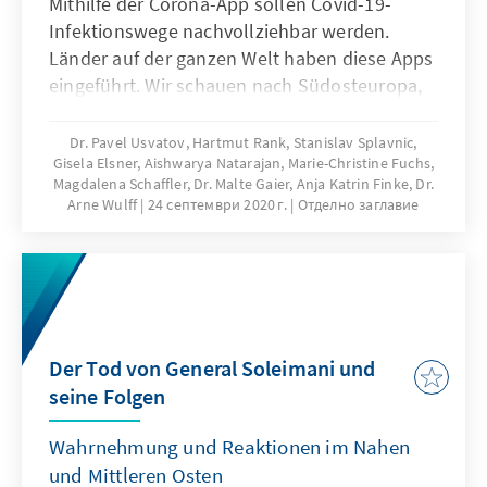
Mithilfe der Corona-App sollen Covid-19-
Infektionswege nachvollziehbar werden.
Länder auf der ganzen Welt haben diese Apps
eingeführt. Wir schauen nach Südosteuropa,
Asien, Lateinamerika, Nahost sowie
Nordafrika und nach Subsahara-Afrika. Wie
Dr. Pavel Usvatov, Hartmut Rank, Stanislav Splavnic,
Gisela Elsner, Aishwarya Natarajan, Marie-Christine Fuchs,
steht es um die rechtlichen
Magdalena Schaffler, Dr. Malte Gaier, Anja Katrin Finke, Dr.
Rahmenbedingungen vor Ort? Wie steht es
Arne Wulff
24 септември 2020 г.
Отделно заглавие
um die praktische Umsetzung? Welche
Probleme sind aufgetreten?
Der Tod von General Soleimani und
seine Folgen
Wahrnehmung und Reaktionen im Nahen
und Mittleren Osten