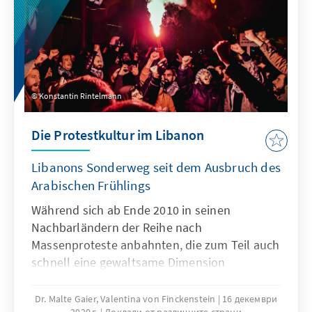
Konstantin Rintelmann
Die Protestkultur im Libanon
Libanons Sonderweg seit dem Ausbruch des
Arabischen Frühlings
Während sich ab Ende 2010 in seinen
Nachbarländern der Reihe nach
Massenproteste anbahnten, die zum Teil auch
schnell eine gewaltsame Dimension
annahmen, blieb es im Libanon
verhältnismäßig ruhig. Über das Jahr 2011
Dr. Malte Gaier, Valentina von Finckenstein
16 декември
2020 г.
Доклади от различните страни