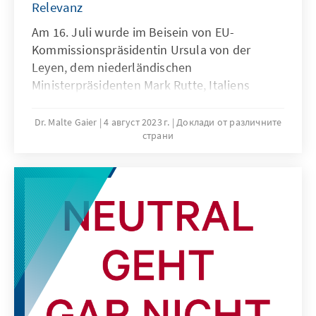
Relevanz
Am 16. Juli wurde im Beisein von EU-
Kommissionspräsidentin Ursula von der
Leyen, dem niederländischen
Ministerpräsidenten Mark Rutte, Italiens
Ministerpräsidentin Giorgia Meloni und
Tunesiens Staatspräsident Kais Saied in Tunis
Dr. Malte Gaier
4 август 2023 г.
Доклади от различните
страни
die Absichtserklärung zwischen der EU und
Tunesien über eine „strategische und
umfangreiche Partnerschaft“ unterzeichnet.