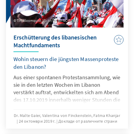
Tim Bloomquist / flickr / CC BY-NC-ND 2.0
Erschütterung des libanesischen
Machtfundaments
Wohin steuern die jüngsten Massenproteste
den Libanon?
Aus einer spontanen Protestansammlung, wie
sie in den letzten Wochen im Libanon
verstärkt auftrat, entwickelten sich am Abend
des 17.10.2019 innerhalb weniger Stunden die
möglicherweise größten Proteste, die das
Land in seiner jüngeren Geschichte erlebt hat.
Dr. Malte Gaier, Valentina von Finckenstein, Fatma Khanjar
24 октомври 2019 г.
Доклади от различните страни