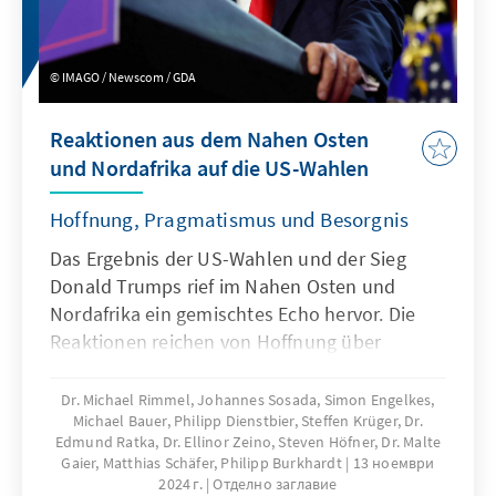
IMAGO / Newscom / GDA
Reaktionen aus dem Nahen Osten
und Nordafrika auf die US-Wahlen
Hoffnung, Pragmatismus und Besorgnis
Das Ergebnis der US-Wahlen und der Sieg
Donald Trumps rief im Nahen Osten und
Nordafrika ein gemischtes Echo hervor. Die
Reaktionen reichen von Hoffnung über
Pragmatismus bis hin zu Besorgnis über die
Zukunft der Region. Die Publikation gibt einen
Dr. Michael Rimmel, Johannes Sosada, Simon Engelkes,
Michael Bauer, Philipp Dienstbier, Steffen Krüger, Dr.
Überblick über die Reaktionen der Länder der
Edmund Ratka, Dr. Ellinor Zeino, Steven Höfner, Dr. Malte
Region.
Gaier, Matthias Schäfer, Philipp Burkhardt
13 ноември
2024 г.
Отделно заглавие