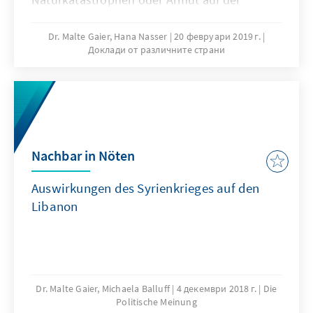
Flucht.1 Die größte Flüchtlingskrise seit dem
Zweiten Weltkrieg wurde durch den syrischen
Dr. Malte Gaier, Hana Nasser
20 февруари 2019 г.
Доклади от различните страни
Bürgerkrieg ausgelöst, durch den bis Anfang
Januar 2019 über zwölf Millionen Menschen
vertrieben wurden,2 von denen 5,6 Millionen
Zuflucht in Nachbarländern fanden.3
Nachbar in Nöten
Auswirkungen des Syrienkrieges auf den
Libanon
Dr. Malte Gaier, Michaela Balluff
4 декември 2018 г.
Die
Politische Meinung