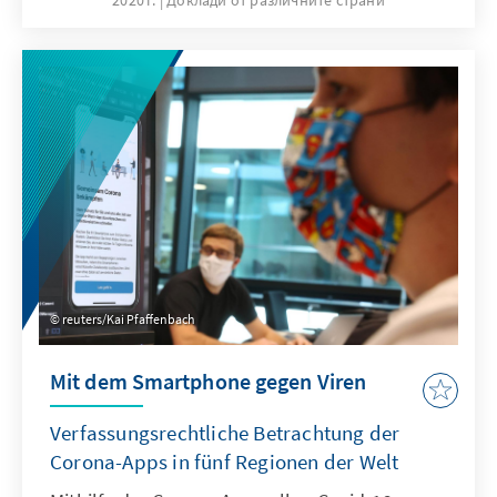
hinweg kam es lediglich vereinzelt zu
kleineren Protesten, die in ihrem Versuch, auf
der Grundlage einer nationalen,
konfessionsübergreifenden Kampagne
politischen Druck gegenüber der Regierung
aufzubauen, eher homogen in Bildungsstand
und Herkunft blieben. Zu einer landesweiten
und inklusiven Massenmobilisierung sollte es
im Libanon erst 2019 kommen.
reuters/Kai Pfaffenbach
Mit dem Smartphone gegen Viren
Verfassungsrechtliche Betrachtung der
Corona-Apps in fünf Regionen der Welt