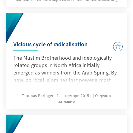
Vicious cycle of radicalisation
The Muslim Brotherhood and ideologically
related groups in North Africa initially
emerged as winners from the Arab Spring. By
now, political Islam has lost power almost
everywhere, and its radical and violent
manifestations prevail. One reason is the
Thomas Birringer
2 септември 2015 г.
Отделно
заглавие
failure to tackle the people’s problems. The
other one is a vicious cycle of repression by
the authoritarian regimes, who are back in
power, on the one hand and sectarian-based
radicalisation on the other hand.