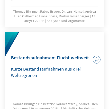
Außenpolitik bedeutet, ist gut ein halbes Jahr
nach seinem Amtsantritt jedoch offen. Bis
Thomas Birringer, Rabea Brauer, Dr. Lars Hänsel, Andrea
Ellen Ostheimer, Frank Priess, Markus Rosenberger
17
heute ist seine Präsidentschaft mit
август 2017 г.
Analysen und Argumente
Fragezeichen versehen und von
Unberechenbarkeit geprägt. Das vorliegende
Papier liefert Hintergrundinformationen über
die weltweiten Wahrnehmungen der neuen
politischen Ausrichtung der USA unter
Präsident Trump. Zudem bildet es
Bestandsaufnahmen: Flucht weltweit
Erklärungsmuster für Trumps Wahlsieg ab
und zeigt mögliche Auswirkungen für Europa
Kurze Bestandsaufnahmen aus drei
auf.
Weltregionen
Thomas Birringer, Dr. Beatrice Gorawantschy, Andrea Ellen
Ostheimer
20 октомври 2015 г.
Die Politische Meinung