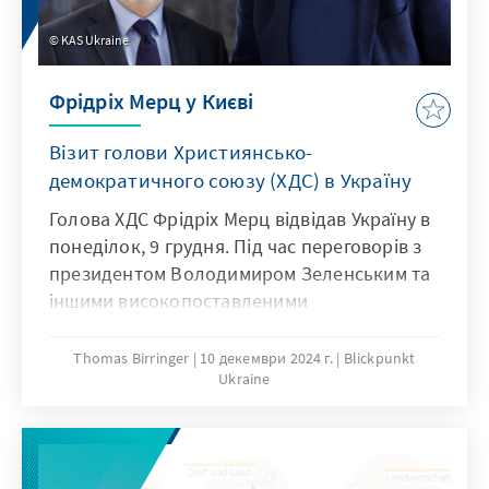
KAS Ukraine
Фрідріх Мерц у Києві
Візит голови Християнсько-
демократичного союзу (ХДС) в Україну
Голова ХДС Фрідріх Мерц відвідав Україну в
понеділок, 9 грудня. Під час переговорів з
президентом Володимиром Зеленським та
іншими високопоставленими
представниками українського уряду та
партій він наголосив на своєму заклику до
Thomas Birringer
10 декември 2024 г.
Blickpunkt
Ukraine
більшої військової та політичної підтримки