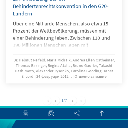
Behindertenrechtskonvention in den G20-
Ländern
Über eine Milliarde Menschen, also etwa 15
Prozent der Weltbevölkerung, müssen mit
einer Behinderung leben. Zwischen 110 und
190 Millionen Menschen leben mit
schwereren Funktionseinschränkungen. Die
UN-Behindertenrechtskonvention rückt die
Dr. Helmut Reifeld, Maria Michalk, Andrea Ellen Ostheimer,
Thomas Birringer, Regina Atalla, Bruno Gaurier, Takashi
Themen Barrierefreiheit und gleichberechtigte
Hashimoto, Alexander Lysenko, Caroline Gooding, Janet
Teilhabe von Menschen mit Behinderung
E. Lord
24 февруари 2012 г.
Отделно заглавие
weltweit stärker in den Fokus. Mit dieser
Publikation beleuchtet die KAS die
Umsetzung der Behindertenrechtskonvention
1
/7
in den G20-Ländern.