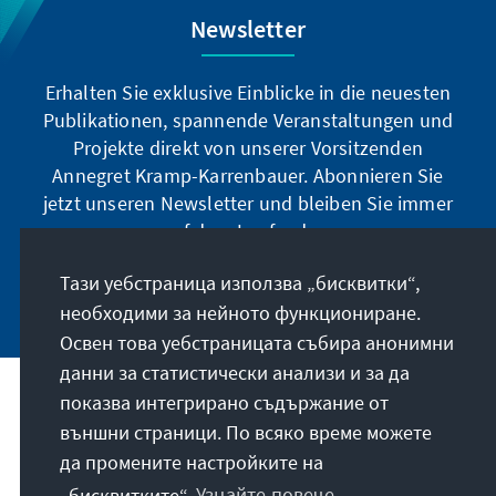
Newsletter
Erhalten Sie exklusive Einblicke in die neuesten
Publikationen, spannende Veranstaltungen und
Projekte direkt von unserer Vorsitzenden
Annegret Kramp-Karrenbauer. Abonnieren Sie
jetzt unseren Newsletter und bleiben Sie immer
auf dem Laufenden.
Тази уебстраница използва „бисквитки“,
Jetzt abonnieren
необходими за нейното функциониране.
Освен това уебстраницата събира анонимни
данни за статистически анализи и за да
показва интегрирано съдържание от
Нашата мисия
външни страници. По всяко време можете
да промените настройките на
Контакт
„бисквитките“.
Узнайте повече