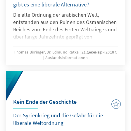
gibt es eine liberale Alternative?
Die alte Ordnung der arabischen Welt,
entstanden aus den Ruinen des Osmanischen
Reiches zum Ende des Ersten Weltkrieges und
über lange Jahrzehnte geprägt von
postkolonialen Autokratien, erodiert. Längst
haben Staatszerfall und autoritäre
Thomas Birringer, Dr. Edmund Ratka
21 декември 2018 г.
Auslandsinformationen
Restauration, konfessionelle Radikalisierung
und dschihadistischer Terror die im
„Arabischen Frühling“ aufkeimenden
Hoffnungen auf Freiheit und wirkliche
Teilhabe verdrängt. Haben liberale Kräfte
noch eine Chance?
Kein Ende der Geschichte
Der Syrienkrieg und die Gefahr für die
liberale Weltordnung