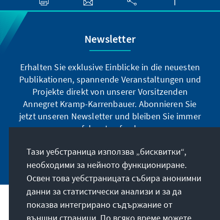
Newsletter
Erhalten Sie exklusive Einblicke in die neuesten
Publikationen, spannende Veranstaltungen und
Projekte direkt von unserer Vorsitzenden
Annegret Kramp-Karrenbauer. Abonnieren Sie
jetzt unseren Newsletter und bleiben Sie immer
auf dem Laufenden.
Тази уебстраница използва „бисквитки“,
Jetzt abonnieren
необходими за нейното функциониране.
Освен това уебстраницата събира анонимни
данни за статистически анализи и за да
показва интегрирано съдържание от
Нашата мисия
външни страници. По всяко време можете