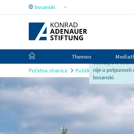
Skip to Main Content
Themen
Mediat
Sadržaj ove strani
nije u potpunosti
Početna stranica
Publikacije
Izvještaji 
bosanski.