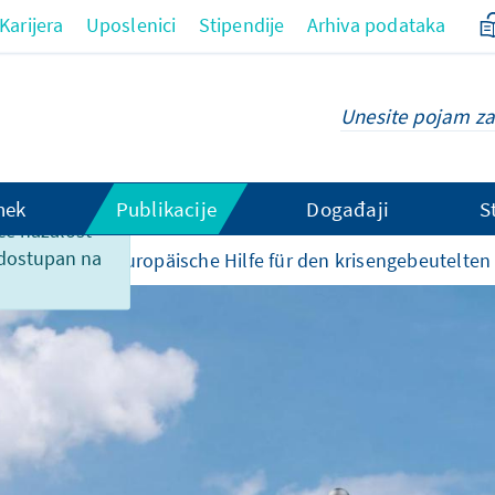
Karijera
Uposlenici
Stipendije
Arhiva podataka
hek
Publikacije
Događaji
S
ce nažalost
 dostupan na
o zemljama
Europäische Hilfe für den krisengebeutelten