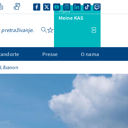
Prijava
Meine KAS
tandorte
Presse
O nama
 Libanon