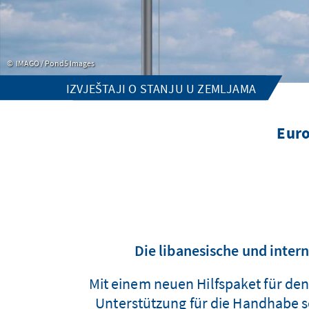
IMAGO / Pond5 Images
IZVJEŠTAJI O STANJU U ZEMLJAMA
Euro
Die libanesische und intern
Mit einem neuen Hilfspaket für de
Unterstützung für die Handhabe so