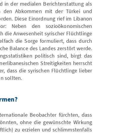
d in der medialen Berichterstattung als
ich den Abkommen mit der Türkei und
orden. Diese Einordnung rief im Libanon
rvor: Neben den sozioökonomischen
h die Anwesenheit syrischer Flüchtlinge
elfach die Sorge formuliert, dass durch
sche Balance des Landes zerstört werde.
sstatistiken politisch sind, birgt das
nnerlibanesischen Streitigkeiten herrscht
r, dass die syrischen Flüchtlinge lieber
n sollten.
ormen?
ernationale Beobachter fürchten, dass
 könnten, ohne die gewünschte Wirkung
ftlich) zu erzielen und schlimmstenfalls