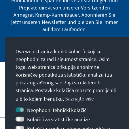
Publikationen, spannende Veranstaltungen und
Projekte direkt von unserer Vorsitzenden
Annegret Kramp-Karrenbauer. Abonnieren Sie
jetzt unseren Newsletter und bleiben Sie immer
auf dem Laufenden.
Jetzt abonnieren
Ova web stranica koristi kolačiće koji su
neophodni za rad i sigurnost stranice. Osim
toga, web stranica prikuplja anonimne
Naša misija
korisničke podatke za statističku analizu i za
prikaz ugrađenog sadržaja sa eksternih
stranica. Postavke kolačića možete promijeniti
Kontakt
u bilo kojem trenutku.
Saznajte više
Dodatne ponude fondacije
Neophodni tehnički kolačići
Kolačići za statističke analize
Impresum
Zaštita podataka
Uslovi korištenja
Kolačići za prikaz integrisanih sadržaja