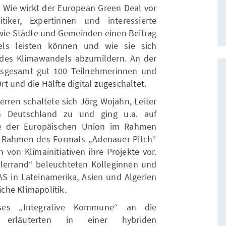
 Wie wirkt der European Green Deal vor
tiker, Expertinnen und interessierte
 wie Städte und Gemeinden einen Beitrag
ls leisten können und wie sie sich
des Klimawandels abzumildern. An der
nsgesamt gut 100 Teilnehmerinnen und
Ort und die Hälfte digital zugeschaltet.
rren schaltete sich Jörg Wojahn, Leiter
n Deutschland zu und ging u.a. auf
me der Europäischen Union im Rahmen
m Rahmen des Formats „Adenauer Pitch“
 von Klimainitiativen ihre Projekte vor.
ellerrand“ beleuchteten Kolleginnen und
S in Lateinamerika, Asien und Algerien
iche Klimapolitik.
ses „Integrative Kommune“ an die
 erläuterten in einer hybriden