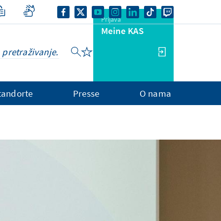
Prijava
Meine KAS
tandorte
Presse
O nama