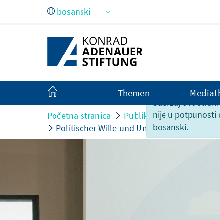
Skip to Main Content
Themen
Mediat
Sadržaj ove strani
nije u potpunosti
Početna stranica
Publikacije
Tekstovi o
bosanski.
Politischer Wille und Umsetzungskraft ent