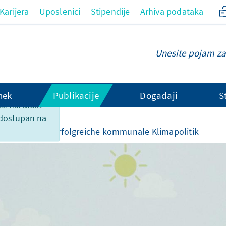
Karijera
Uposlenici
Stipendije
Arhiva podataka
hek
Publikacije
Događaji
S
ce nažalost
 dostupan na
 događajima
scheiden über erfolgreiche kommunale Klimapolitik