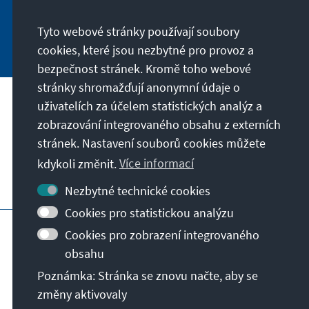
Tyto webové stránky používají soubory
Jetzt abonnieren
cookies, které jsou nezbytné pro provoz a
bezpečnost stránek. Kromě toho webové
stránky shromažďují anonymní údaje o
uživatelích za účelem statistických analýz a
Naše poslání
zobrazování integrovaného obsahu z externích
stránek. Nastavení souborů cookies můžete
Kontakt
kdykoli změnit.
Více informací
Další nabídky Stiftungu
Nezbytné technické cookies
Cookies pro statistickou analýzu
Otisk
Zásady ochrany soukromí
Cookies pro zobrazení integrovaného
Podmínky používání
obsahu
Erklärung zur Barrierefreiheit
Barriere melden
Poznámka: Stránka se znovu načte, aby se
Sitemap
změny aktivovaly
© Konrad-Adenauer-Stiftung e.V. 2026