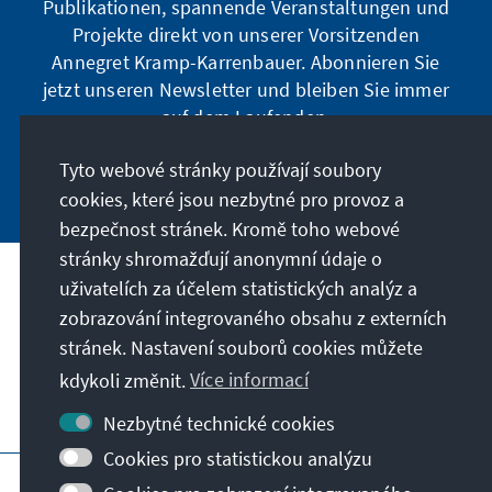
Publikationen, spannende Veranstaltungen und
Projekte direkt von unserer Vorsitzenden
Annegret Kramp-Karrenbauer. Abonnieren Sie
jetzt unseren Newsletter und bleiben Sie immer
auf dem Laufenden.
Tyto webové stránky používají soubory
Jetzt abonnieren
cookies, které jsou nezbytné pro provoz a
bezpečnost stránek. Kromě toho webové
stránky shromažďují anonymní údaje o
uživatelích za účelem statistických analýz a
Naše poslání
zobrazování integrovaného obsahu z externích
stránek. Nastavení souborů cookies můžete
Kontakt
kdykoli změnit.
Více informací
Další nabídky Stiftungu
Nezbytné technické cookies
Cookies pro statistickou analýzu
Otisk
Zásady ochrany soukromí