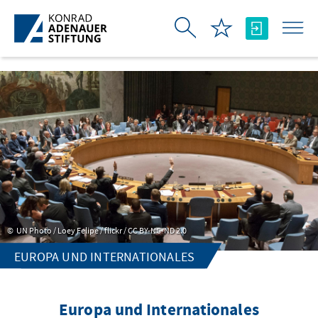
Skip to Main Content
UN Photo / Loey Felipe / flickr / CC BY-NC-ND 2.0
EUROPA UND INTERNATIONALES
Europa und Internationales