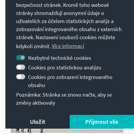
Sie garantiert das für Sie passende
bezpečnost stránek. Kromě toho webové
Format!
stránky shromažďují anonymní údaje o
uživatelích za účelem statistických analýz a
zobrazování integrovaného obsahu z externích
Publikace na téma
stránek. Nastavení souborů cookies můžete
kdykoli změnit.
Více informací
Nezbytné technické cookies
Cookies pro statistickou analýzu
Cookies pro zobrazení integrovaného
obsahu
Poznámka: Stránka se znovu načte, aby se
změny aktivovaly
Uložit
Přijmout vše
Timo Roujean