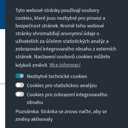
Tyto webové stránky používají soubory
Jetzt abonnieren
cookies, které jsou nezbytné pro provoz a
bezpečnost stránek. Kromě toho webové
stránky shromažďují anonymní údaje o
uživatelích za účelem statistických analýz a
Naše poslání
zobrazování integrovaného obsahu z externích
stránek. Nastavení souborů cookies můžete
Kontakt
kdykoli změnit.
Více informací
Další nabídky Stiftungu
Nezbytné technické cookies
Cookies pro statistickou analýzu
Otisk
Zásady ochrany soukromí
Cookies pro zobrazení integrovaného
Podmínky používání
obsahu
Erklärung zur Barrierefreiheit
Barriere melden
Poznámka: Stránka se znovu načte, aby se
Sitemap
změny aktivovaly
© Konrad-Adenauer-Stiftung e.V. 2026