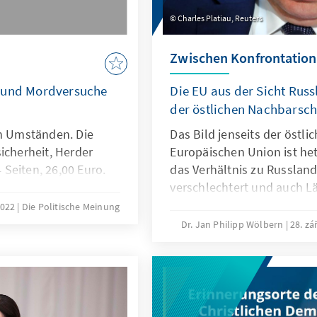
Charles Platiau, Reuters
Zwischen Konfrontatio
e und Mordversuche
Die EU aus der Sicht Rus
der östlichen Nachbarsch
en Umständen. Die
Das Bild jenseits der östli
icherheit, Herder
Europäischen Union ist he
4 Seiten, 26,00 Euro.
das Verhältnis zu Russland
verschlechtert und auch L
und Belarus den Weg der 
2022
Die Politische Meinung
vorläufig verlassen haben,
Dr. Jan Philipp Wölbern
28. zá
Ukraine, Georgien und Mol
nach Westen.