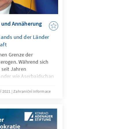
n und Annäherung
slands und der Länder
aft
chen Grenze der
terogen. Während sich
 seit Jahren
änder wie Aserbaidschan
Annäherung an die EU
 richten insbesondere die
ří 2021
Zahraniční informace
dau heute ihren Blick