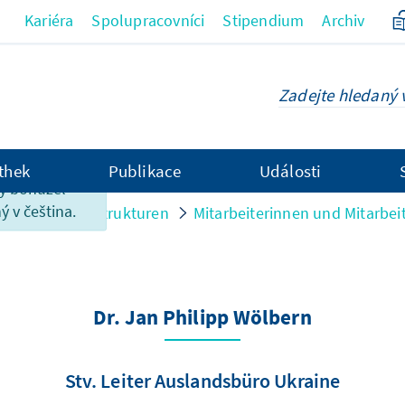
Kariéra
Spolupracovníci
Stipendium
Archiv
thek
Publikace
Události
ky bohužel
ý v čeština.
ersonen und Strukturen
Mitarbeiterinnen und Mitarbei
Dr. Jan Philipp Wölbern
Stv. Leiter Auslandsbüro Ukraine