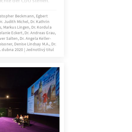
ichte der CDU stehen.
ischen Ereignis werden
rte in ihrer Bedeutung
ristopher Beckmann, Egbert
. Judith Michel, Dr. Kathrin
gestellt.
, Markus Lingen, Dr. Kordula
lanie Eckert, Dr. Andreas Grau,
ver Salten, Dr. Angela Keller-
soner, Denise Lindsay M.A., Dr.
. dubna 2020
Jednotlivý titul