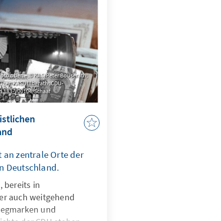
Foto oben – © KAS/Peter Bouserath;
Krüger; KAS/Hilberath; CDU-
ld 183-V00104/Schaaf
istlichen
and
t an zentrale Orte der
in Deutschland.
 bereits in
der auch weitgehend
 Wegmarken und