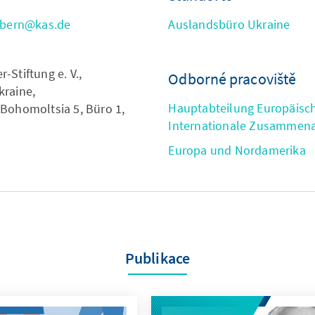
lbern@kas.de
Auslandsbüro Ukraine
Stiftung e. V.,
Odborné pracoviště
raine,
Hauptabteilung Europäisc
Bohomoltsia 5, Büro 1,
Internationale Zusammena
Europa und Nordamerika
Publikace