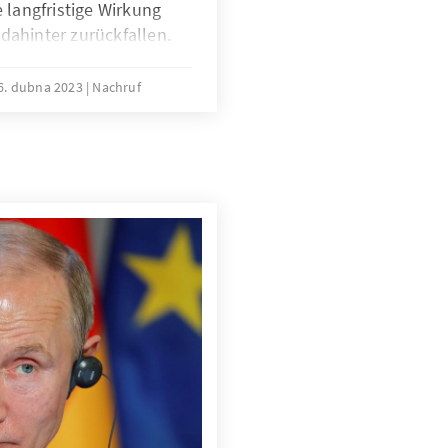
e langfristige Wirkung
dahinter zurückfallen.
r Öffentlichkeit wenig
iche Arbeit im Stillen
6. dubna 2023
Nachruf
istige Wirkung entfaltet.