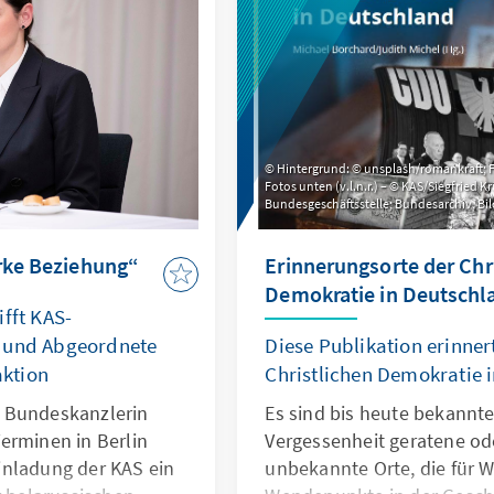
Hintergrund: © unsplash/romankraft; 
Fotos unten (v.l.n.r.) – © KAS/Siegfried 
Bundesgeschäftsstelle; Bundesarchiv, Bi
arke Beziehung“
Erinnerungsorte der Chr
Demokratie in Deutschl
fft KAS-
t und Abgeordnete
Diese Publikation erinner
ktion
Christlichen Demokratie 
 Bundeskanzlerin
Es sind bis heute bekannte,
erminen in Berlin
Vergessenheit geratene o
inladung der KAS ein
unbekannte Orte, die für