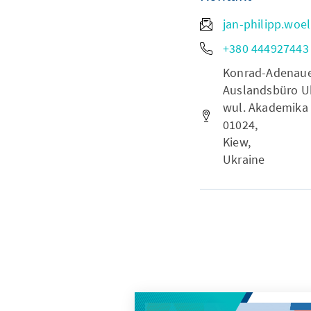
jan-philipp.woe
+380 444927443
Konrad-Adenauer-
Auslandsbüro Uk
wul. Akademika 
01024,
Kiew,
Ukraine