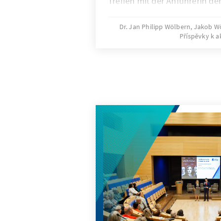
Treffen mit der Anführerin de
Demokratiebewegung Sviatla
statt.
Dr. Jan Philipp Wölbern, Jakob W
Příspěvky k a