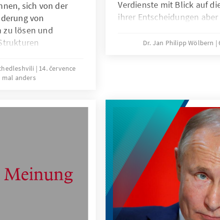
Verdienste mit Blick auf di
nen, sich von der
ihrer Entscheidungen aber 
nderung von
Und es gibt Jene, die in de
 zu lösen und
präsent sind, deren beharrl
Strukturen
Dr. Jan Philipp Wölbern
dafür aber große und langfr
 Krieg überrollt
ische Angriffskrieg
chedleshvili
14. července
 mal anders
Infrastruktur,
ie Zahl der Menschen
gungen – unter
 der Zivilbevölkerung.
dthema, sondern eine
d Zukunftsfähigkeit.