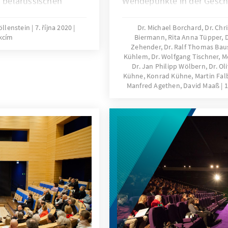
r belarussischen
Wendepunkte in der Gesch
na Tsikhanouskaya
Ausgehend von dem histor
die einzelnen Erinnerungso
öllenstein
7. října 2020
Dr. Michael Borchard, Dr. Ch
kcím
Biermann, Rita Anna Tüpper, Dr
für die Parteigeschichte vor
Zehender, Dr. Ralf Thomas Baus
Kühlem, Dr. Wolfgang Tischner, Me
Dr. Jan Philipp Wölbern, Dr. Oli
Kühne, Konrad Kühne, Martin Falbi
Manfred Agethen, David Maaß
1