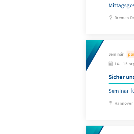
Mittagsge
Bremen
D
Seminář
pl
14. - 15. s
Sicher und
Seminar f
Hannover