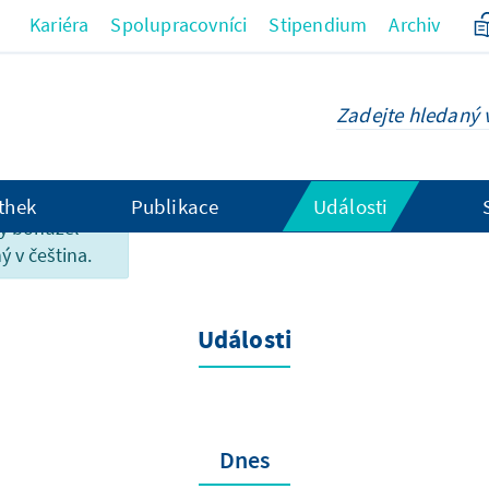
Kariéra
Spolupracovníci
Stipendium
Archiv
thek
Publikace
Události
ky bohužel
ý v čeština.
Události
Dnes