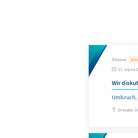
Diskuse
pln
11. srpna 
Wir disku
Umbruch, 
Dresden
D