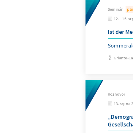
Seminář
pl
12. - 16. s
Ist der M
Sommerak
Griante-C
Rozhovor
13. srpna 
„Demograf
Gesellsch