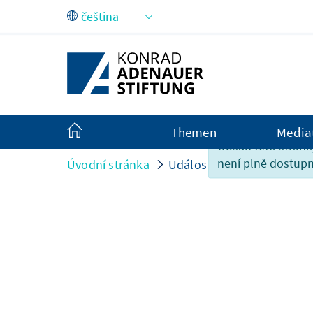
Skip to Main Content
Themen
Media
Obsah této strán
není plně dostupn
Úvodní stránka
Události