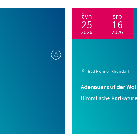
čvn
srp
25
16
2026
2026
Bad Honnef-Rhöndorf
Adenauer auf der Wol
Himmlische Karikature