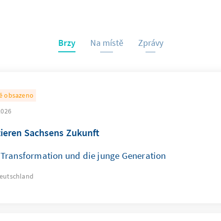
Brzy
Na místě
Zprávy
ě obsazeno
2026
tieren Sachsens Zukunft
Transformation und die junge Generation
eutschland