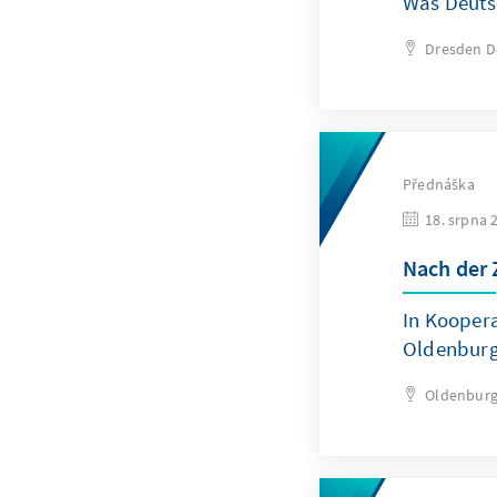
Was Deuts
Dresden
D
Přednáška
18. srpna 
Nach der 
In Koopera
Oldenburg 
Oldenburg