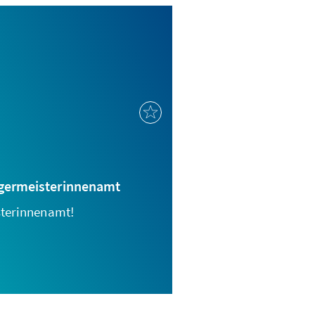
rgermeisterinnenamt
sterinnenamt!