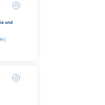
tie und
r |