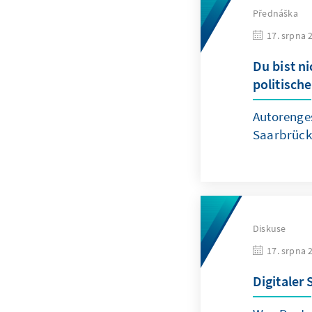
Přednáška
17. srpna 
Du bist n
politisch
Autorenges
Saarbrück
Diskuse
17. srpna 
Digitaler 