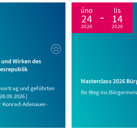
úno
lis
24
14
2026
2026
 und Wirken des
desrepublik
Masterclass 2026 Bü
svortrag und geführten
Ihr Weg ins Bürgermei
28.09.2026 |
r Konrad-Adenauer-