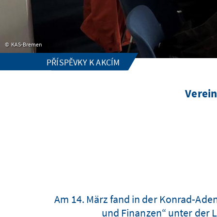
KAS-Bremen
PŘÍSPĚVKY K AKCÍM
Verein
Am 14. März fand in der Konrad-Ad
und Finanzen“ unter der L