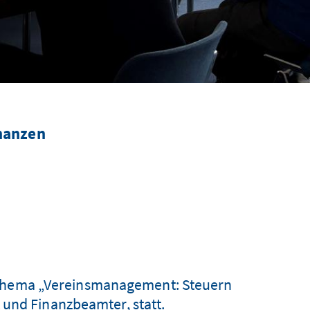
inanzen
 Thema „Vereinsmanagement: Steuern
 und Finanzbeamter, statt.