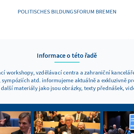
POLITISCHES BILDUNGSFORUM BREMEN
Informace o této řadě
í workshopy, vzdělávací centra a zahraniční kanceláře n
, sympóziích atd. informujeme aktuálně a exkluzivně p
další materiály jako jsou obrázky, texty přednášek, vid