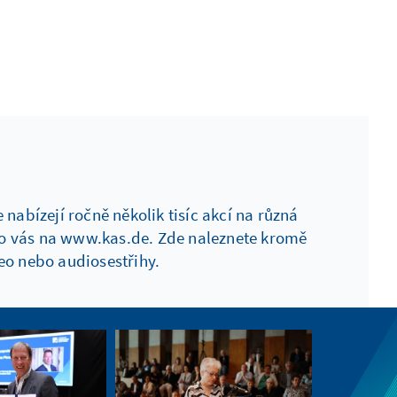
abízejí ročně několik tisíc akcí na různá
ro vás na www.kas.de. Zde naleznete kromě
eo nebo audiosestřihy.