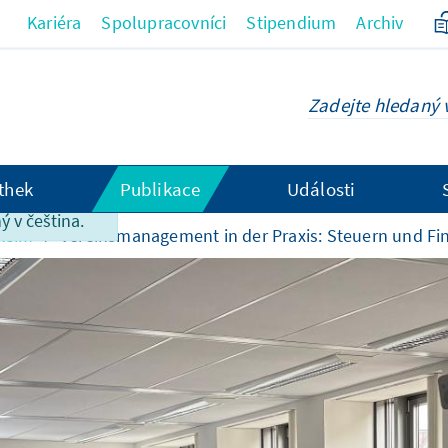
Kariéra
Spolupracovníci
Stipendium
Archiv
thek
Publikace
Události
ky bohužel
ý v čeština.
akcím
Vereinsmanagement in der Praxis: Steuern und F