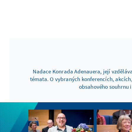
Nadace Konrada Adenauera, její vzdělávac
témata. O vybraných konferencích, akcích
obsahového souhrnu i 